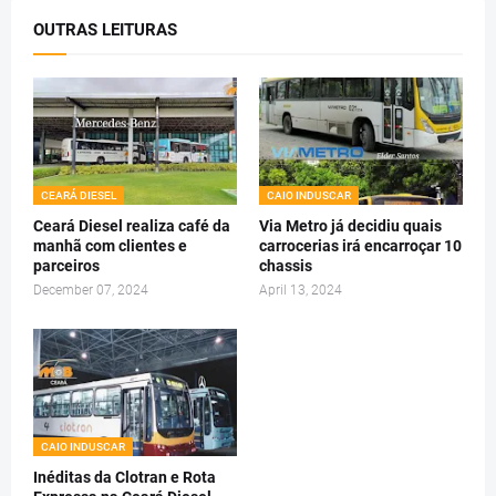
OUTRAS LEITURAS
CEARÁ DIESEL
CAIO INDUSCAR
Ceará Diesel realiza café da
Via Metro já decidiu quais
manhã com clientes e
carrocerias irá encarroçar 10
parceiros
chassis
December 07, 2024
April 13, 2024
CAIO INDUSCAR
Inéditas da Clotran e Rota