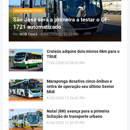
GUANABARA DIESEL
São José será a primeira a testar o OF-
1721 automatizado
Por
MOB Ceará
-
8/04/2026 02:32:00 PM
Crateús adquire dois micros 0km para o
TRUE
7/30/2026 02:58:00 PM
Maraponga desativa cinco ônibus e
retira de operação seu último Senior
Midi
8/03/2026 12:54:00 PM
Natal (RN) avança para a primeira
licitação do transporte urbano
8/04/2026 12:50:00 PM