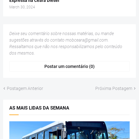
Expressa na Ceará Diesel
March 30, 2024
Deixe seu comentário sobre nossas matérias, ou mande
sugestões através do contato
mobceara@gmail.com
.
Ressaltamos que não nos responsabilizamos pelo conteúdo
dos mesmos.
Postar um comentário (0)
Postagem Anterior
Próxima Postagem
AS MAIS LIDAS DA SEMANA