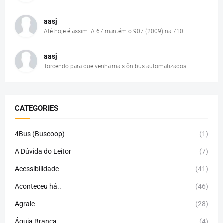
aasj
Até hoje é assim. A 67 mantém o 907 (2009) na 710....
aasj
Torcendo para que venha mais ônibus automatizados ...
CATEGORIES
4Bus (Buscoop)
(1)
A Dúvida do Leitor
(7)
Acessibilidade
(41)
Aconteceu há..
(46)
Agrale
(28)
Águia Branca
(4)