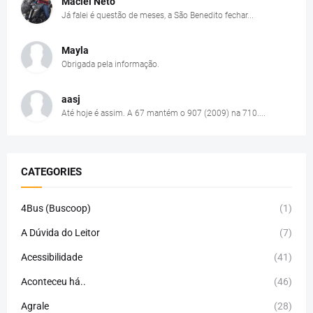
Maciel Neto
Já falei é questão de meses, a São Benedito fechar...
Mayla
Obrigada pela informação.
aasj
Até hoje é assim. A 67 mantém o 907 (2009) na 710....
CATEGORIES
4Bus (Buscoop)
(1)
A Dúvida do Leitor
(7)
Acessibilidade
(41)
Aconteceu há..
(46)
Agrale
(28)