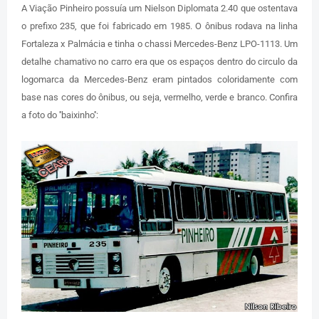
A Viação Pinheiro possuía um Nielson Diplomata 2.40 que ostentava
o prefixo 235, que foi fabricado em 1985. O ônibus rodava na linha
Fortaleza x Palmácia e tinha o chassi Mercedes-Benz LPO-1113. Um
detalhe chamativo no carro era que os espaços dentro do circulo da
logomarca da Mercedes-Benz eram pintados coloridamente com
base nas cores do ônibus, ou seja, vermelho, verde e branco. Confira
a foto do ''baixinho'':