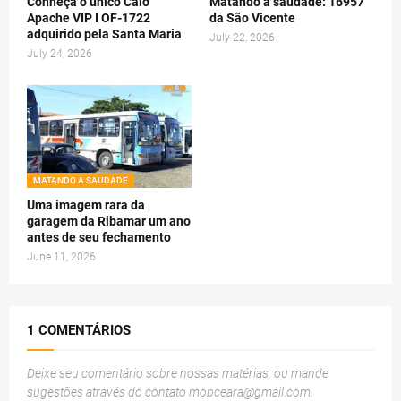
Conheça o único Caio
Matando a saudade: 16957
Apache VIP I OF-1722
da São Vicente
adquirido pela Santa Maria
July 22, 2026
July 24, 2026
MATANDO A SAUDADE
Uma imagem rara da
garagem da Ribamar um ano
antes de seu fechamento
June 11, 2026
1 COMENTÁRIOS
Deixe seu comentário sobre nossas matérias, ou mande
sugestões através do contato
mobceara@gmail.com
.