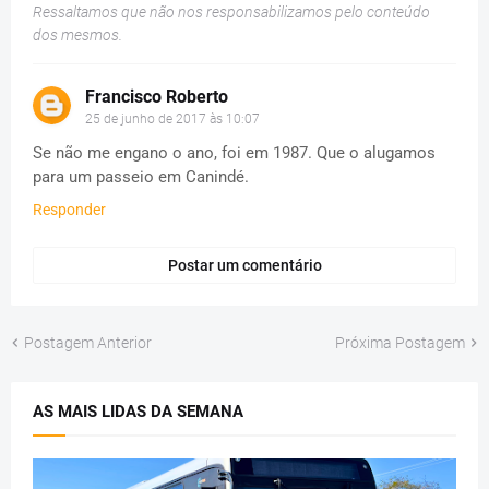
Ressaltamos que não nos responsabilizamos pelo conteúdo
dos mesmos.
Francisco Roberto
25 de junho de 2017 às 10:07
Se não me engano o ano, foi em 1987. Que o alugamos
para um passeio em Canindé.
Responder
Postar um comentário
Postagem Anterior
Próxima Postagem
AS MAIS LIDAS DA SEMANA