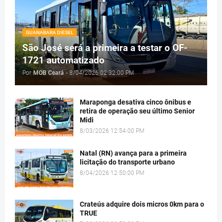
GUANABARA DIESEL
São José será a primeira a testar o OF-
1721 automatizado
Por
MOB Ceará
-
8/04/2026 02:32:00 PM
Maraponga desativa cinco ônibus e
retira de operação seu último Senior
Midi
8/03/2026 12:54:00 PM
Natal (RN) avança para a primeira
licitação do transporte urbano
8/04/2026 12:50:00 PM
Crateús adquire dois micros 0km para o
TRUE