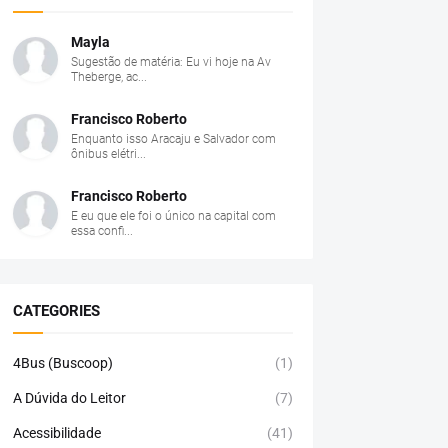
Mayla
Sugestão de matéria: Eu vi hoje na Av
Theberge, ac...
Francisco Roberto
Enquanto isso Aracaju e Salvador com
ônibus elétri...
Francisco Roberto
E eu que ele foi o único na capital com
essa confi...
CATEGORIES
4Bus (Buscoop)
(1)
A Dúvida do Leitor
(7)
Acessibilidade
(41)