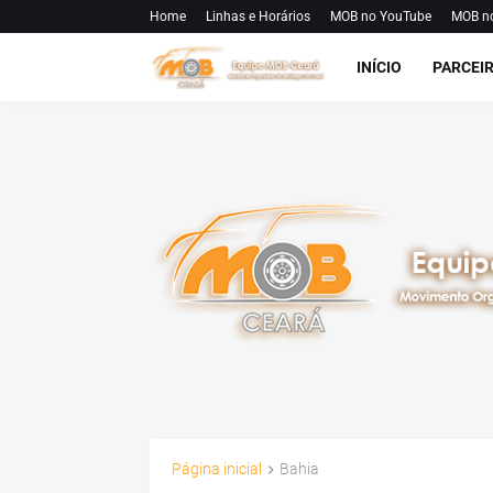
Home
Linhas e Horários
MOB no YouTube
MOB n
INÍCIO
PARCEI
Página inicial
Bahia