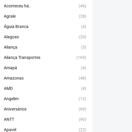
Aconteceu há..
(46)
Agrale
(28)
Águia Branca
(4)
Alagoas
(20)
Aliança
(5)
Aliança Transportes
(169)
Amapá
(4)
Amazonas
(48)
AMD
(4)
Angelim
(12)
Aniversários
(69)
ANTT
(90)
Apavel
(22)