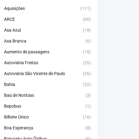
Aquisições
(111)
ARCE
(60)
Asa Azul
(18)
Asa Branca
(6)
Aumento de passagens
(18)
Autoviária Freitas
(26)
Autoviária São Vicente de Paulo
(26)
Bahia
(52)
Baú de Notícias
(3)
Bepobus
(1)
Bilhete Único
(16)
Boa Esperança
(8)
Botucatu Auto Ônibus
(6)