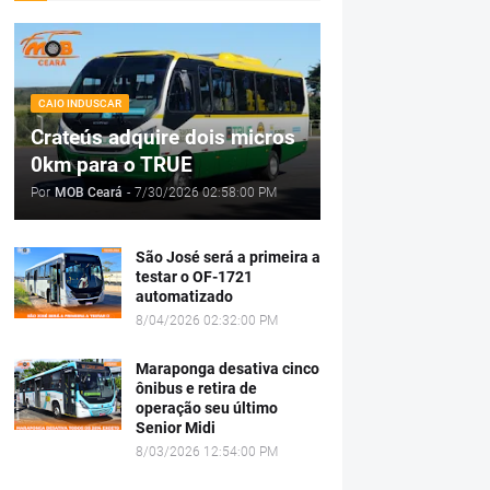
CAIO INDUSCAR
Crateús adquire dois micros
0km para o TRUE
Por
MOB Ceará
-
7/30/2026 02:58:00 PM
São José será a primeira a
testar o OF-1721
automatizado
8/04/2026 02:32:00 PM
Maraponga desativa cinco
ônibus e retira de
operação seu último
Senior Midi
8/03/2026 12:54:00 PM