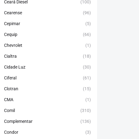
Ceará Diesel
(100)
Cearense
(96)
Cepimar
(5)
Cequip
(66)
Chevrolet
(1)
Cialtra
(18)
Cidade Luz
(30)
Ciferal
(61)
Clotran
(15)
CMA
(1)
Comil
(310)
Complementar
(136)
Condor
(3)