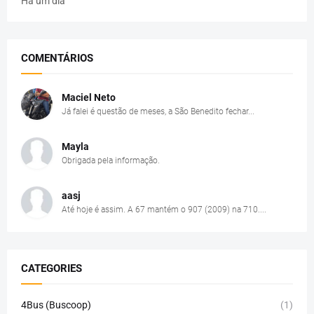
Há um dia
COMENTÁRIOS
Maciel Neto
Já falei é questão de meses, a São Benedito fechar...
Mayla
Obrigada pela informação.
aasj
Até hoje é assim. A 67 mantém o 907 (2009) na 710....
CATEGORIES
4Bus (Buscoop)
(1)