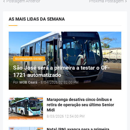
Postagem Anterior
Próxima Postagem
AS MAIS LIDAS DA SEMANA
GUANABARA DIESEL
São José será a primeira a testar o OF-
1721 automatizado
Por
MOB Ceará
-
8/04/2026 02:32:00 PM
Maraponga desativa cinco ônibus e
retira de operação seu último Senior
Midi
8/03/2026 12:54:00 PM
Natal (RN) avança para a primeira