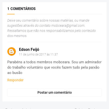
1 COMENTÁRIOS
Deixe seu comentário sobre nossas matérias, ou mande
sugestões através do contato
mobceara@gmail.com
.
Ressaltamos que não nos responsabilizamos pelo conteúdo
dos mesmos.
Edson Feijó
11 de junho de 2017 às 11:37
Parabéns a todos membros mobceara. Sou um admirador
do trabalho voluntário que vocês fazem tudo pela paixão
ao busão
Responder
Postar um comentário