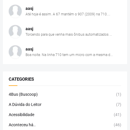
aasj
Até hoje é assim. A 67 mantém o 907 (2009) na 710....
aasj
Torcendo para que venha mais ônibus automatizados ...
aasj
Boa noite. Na linha 710 tem um micro com a mesma d...
CATEGORIES
4Bus (Buscoop)
(1)
A Dúvida do Leitor
(7)
Acessibilidade
(41)
Aconteceu há..
(46)