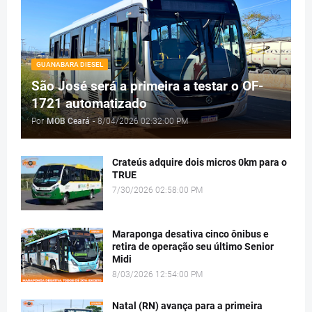
GUANABARA DIESEL
São José será a primeira a testar o OF-
1721 automatizado
Por
MOB Ceará
-
8/04/2026 02:32:00 PM
Crateús adquire dois micros 0km para o
TRUE
7/30/2026 02:58:00 PM
Maraponga desativa cinco ônibus e
retira de operação seu último Senior
Midi
8/03/2026 12:54:00 PM
Natal (RN) avança para a primeira