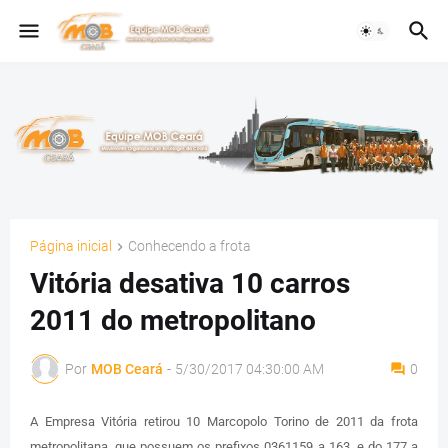
Página inicial
Conhecendo a frota
Vitória desativa 10 carros
2011 do metropolitano
Por
MOB Ceará
-
5/30/2017 04:30:00 AM
0
A Empresa Vitória retirou 10 Marcopolo Torino de 2011 da frota
metropolitana, que possuem os prefixos 0361159 a 163, e do 177 a