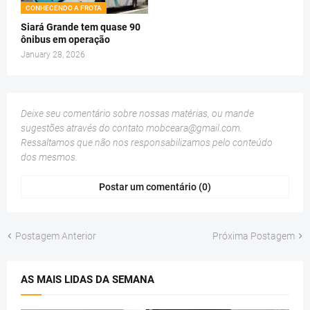
CONHECENDO A FROTA
Siará Grande tem quase 90
ônibus em operação
January 28, 2026
Deixe seu comentário sobre nossas matérias, ou mande
sugestões através do contato
mobceara@gmail.com
.
Ressaltamos que não nos responsabilizamos pelo conteúdo
dos mesmos.
Postar um comentário (0)
Postagem Anterior
Próxima Postagem
AS MAIS LIDAS DA SEMANA