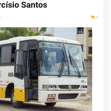
rcísio Santos
M
0