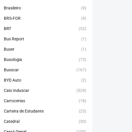
Brasileiro
(9)
BRS-FOR
(9)
BRT
(52)
Bus Report
(1)
Buser
(1)
Busologia
(73)
Busscar
(167)
BYD Auto
(2)
Caio Induscar
(529)
Carrocerias
(18)
Carteira de Estudante
(23)
Catedral
(30)
Ceará Diesel
(100)