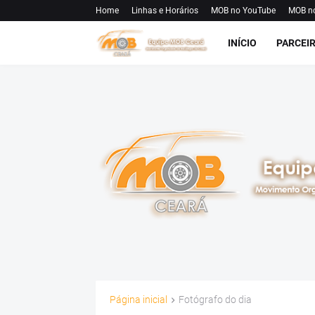
Home
Linhas e Horários
MOB no YouTube
MOB n
INÍCIO
PARCEI
Página inicial
Fotógrafo do dia