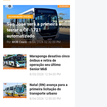
GUANABARA DIESEL
São José será a primeira a
testar o OF-1721
automatizado
Por
MOB Ceará
-
8/04/2026 02:32:00 PM
Maraponga desativa cinco
ônibus e retira de
operação seu último
Senior Midi
8/03/2026 12:54:00 PM
Natal (RN) avança para a
primeira licitação do
transporte urbano
8/04/2026 12:50:00 PM