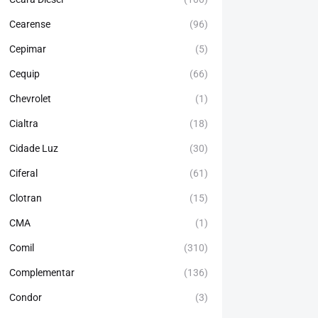
Cearense
(96)
Cepimar
(5)
Cequip
(66)
Chevrolet
(1)
Cialtra
(18)
Cidade Luz
(30)
Ciferal
(61)
Clotran
(15)
CMA
(1)
Comil
(310)
Complementar
(136)
Condor
(3)