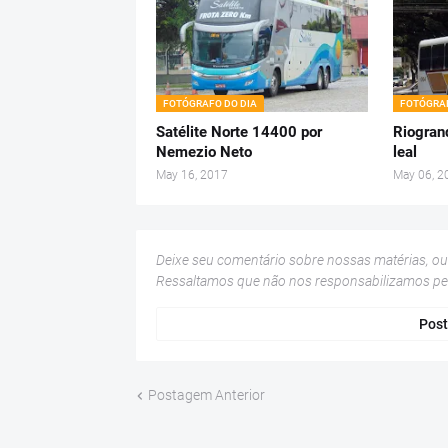
FOTÓGRAFO DO DIA
FOTÓGRAF
Satélite Norte 14400 por
Riogran
Nemezio Neto
leal
May 16, 2017
May 06, 2
Deixe seu comentário sobre nossas matérias, o
Ressaltamos que não nos responsabilizamos p
Post
Postagem Anterior