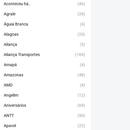
Aconteceu há..
(46)
Agrale
(28)
Águia Branca
(4)
Alagoas
(20)
Aliança
(5)
Aliança Transportes
(169)
Amapá
(4)
Amazonas
(48)
AMD
(4)
Angelim
(12)
Aniversários
(69)
ANTT
(90)
Apavel
(22)