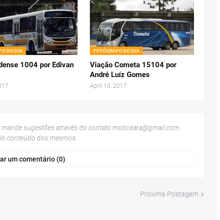
O DO DIA
FOTÓGRAFO DO DIA
dense 1004 por Edivan
Viação Cometa 15104 por
André Luíz Gomes
017
April 10, 2017
u mande sugestões através do contato
mobceara@gmail.com
.
elo conteúdo dos mesmos.
ar um comentário (0)
Próxima Postagem