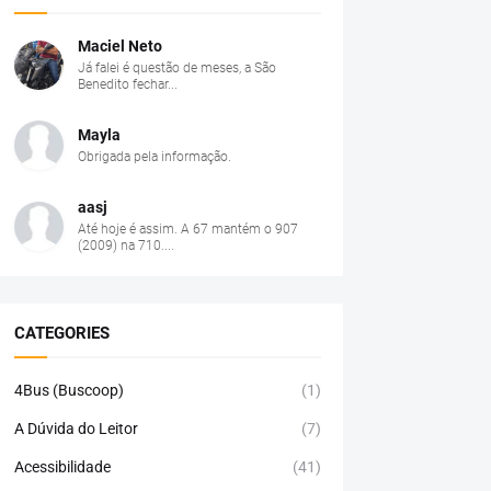
Maciel Neto
Já falei é questão de meses, a São
Benedito fechar...
Mayla
Obrigada pela informação.
aasj
Até hoje é assim. A 67 mantém o 907
(2009) na 710....
CATEGORIES
4Bus (Buscoop)
(1)
A Dúvida do Leitor
(7)
Acessibilidade
(41)