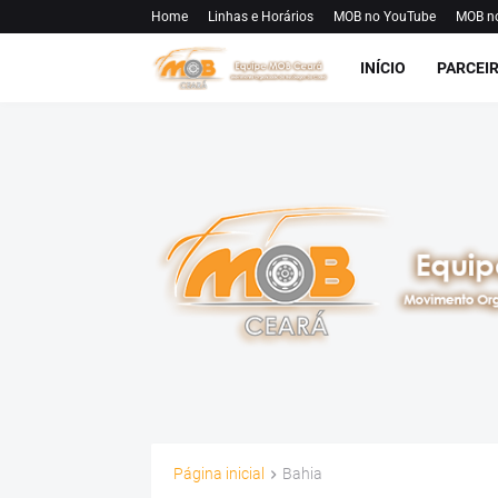
Home
Linhas e Horários
MOB no YouTube
MOB n
INÍCIO
PARCEI
Página inicial
Bahia