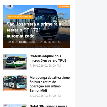
GUANABARA DIESEL
São José será a primeira a
testar o OF-1721
automatizado
Por
MOB Ceará
-
8/04/2026 02:32:00 PM
Crateús adquire dois
micros 0km para o TRUE
7/30/2026 02:58:00 PM
Maraponga desativa cinco
ônibus e retira de
operação seu último
Senior Midi
8/03/2026 12:54:00 PM
Natal (RN) avança para a