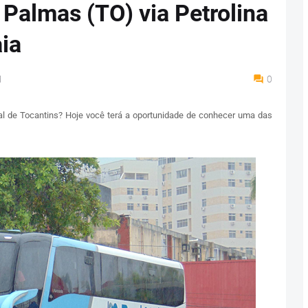
 Palmas (TO) via Petrolina
ia
M
0
l de Tocantins? Hoje você terá a oportunidade de conhecer uma das