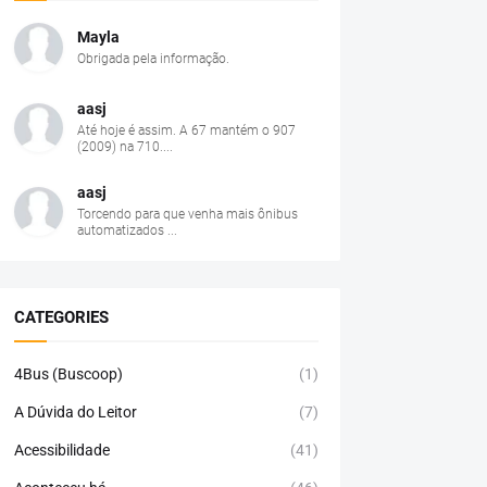
Mayla
Obrigada pela informação.
aasj
Até hoje é assim. A 67 mantém o 907
(2009) na 710....
aasj
Torcendo para que venha mais ônibus
automatizados ...
CATEGORIES
4Bus (Buscoop)
(1)
A Dúvida do Leitor
(7)
Acessibilidade
(41)