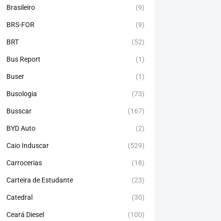
Brasileiro
(9)
BRS-FOR
(9)
BRT
(52)
Bus Report
(1)
Buser
(1)
Busologia
(73)
Busscar
(167)
BYD Auto
(2)
Caio Induscar
(529)
Carrocerias
(18)
Carteira de Estudante
(23)
Catedral
(30)
Ceará Diesel
(100)