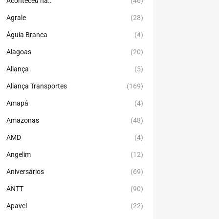
Aconteceu há..
(46)
Agrale
(28)
Águia Branca
(4)
Alagoas
(20)
Aliança
(5)
Aliança Transportes
(169)
Amapá
(4)
Amazonas
(48)
AMD
(4)
Angelim
(12)
Aniversários
(69)
ANTT
(90)
Apavel
(22)