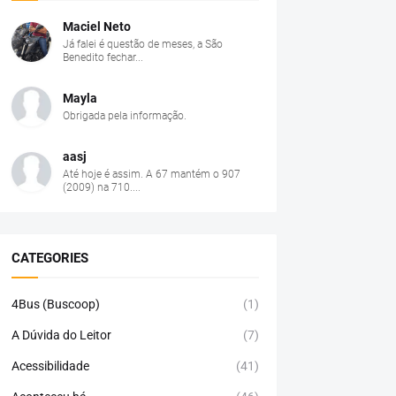
Maciel Neto
Já falei é questão de meses, a São
Benedito fechar...
Mayla
Obrigada pela informação.
aasj
Até hoje é assim. A 67 mantém o 907
(2009) na 710....
CATEGORIES
4Bus (Buscoop)
(1)
A Dúvida do Leitor
(7)
Acessibilidade
(41)