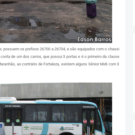
ior, possuem os prefixos 26700 a 26704, e são equipados com o chassi
conta de um dos carros, que possui 3 portas e é o primeiro da classe
Maranhão, ao contrário de Fortaleza, existem alguns Sênior Midi com 3