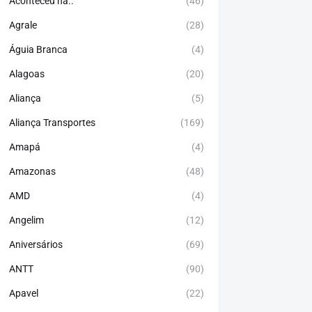
Aconteceu há..
(46)
Agrale
(28)
Águia Branca
(4)
Alagoas
(20)
Aliança
(5)
Aliança Transportes
(169)
Amapá
(4)
Amazonas
(48)
AMD
(4)
Angelim
(12)
Aniversários
(69)
ANTT
(90)
Apavel
(22)