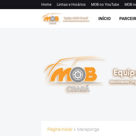
Home
Linhas e Horários
MOB no YouTube
MOB n
INÍCIO
PARCEI
Página inicial
Maraponga