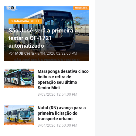
GUANABARA DIESEL
São José será a primeira a
testar o OF-1721
automatizado
Por
MOB Ceará
-
8/04/2026 02:32:00 PM
Maraponga desativa cinco
ônibus e retira de
operação seu último
Senior Midi
8/03/2026 12:54:00 PM
Natal (RN) avança para a
primeira licitação do
transporte urbano
8/04/2026 12:50:00 PM