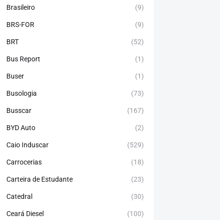
Brasileiro
(9)
BRS-FOR
(9)
BRT
(52)
Bus Report
(1)
Buser
(1)
Busologia
(73)
Busscar
(167)
BYD Auto
(2)
Caio Induscar
(529)
Carrocerias
(18)
Carteira de Estudante
(23)
Catedral
(30)
Ceará Diesel
(100)