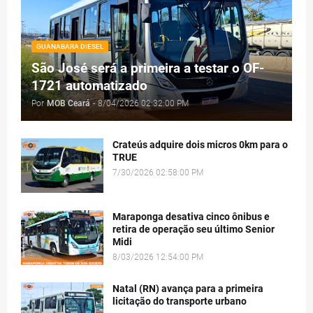
GUANABARA DIESEL
São José será a primeira a testar o OF-
1721 automatizado
Por
MOB Ceará
-
8/04/2026 02:32:00 PM
Crateús adquire dois micros 0km para o
TRUE
7/30/2026 02:58:00 PM
Maraponga desativa cinco ônibus e
retira de operação seu último Senior
Midi
8/03/2026 12:54:00 PM
Natal (RN) avança para a primeira
licitação do transporte urbano