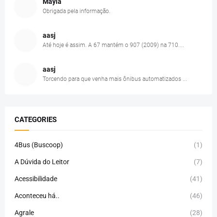
Mayla
Obrigada pela informação.
aasj
Até hoje é assim. A 67 mantém o 907 (2009) na 710....
aasj
Torcendo para que venha mais ônibus automatizados ...
CATEGORIES
4Bus (Buscoop)
(1)
A Dúvida do Leitor
(7)
Acessibilidade
(41)
Aconteceu há..
(46)
Agrale
(28)