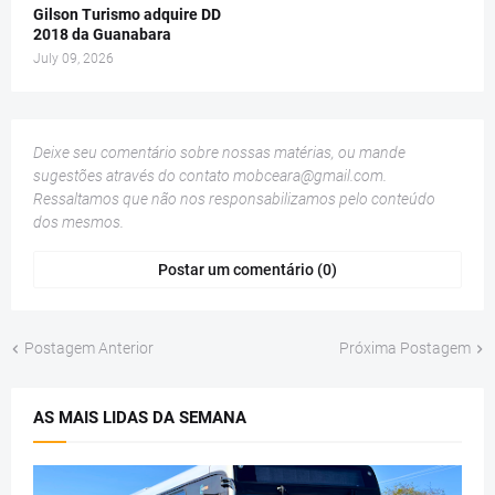
Gilson Turismo adquire DD
2018 da Guanabara
July 09, 2026
Deixe seu comentário sobre nossas matérias, ou mande
sugestões através do contato
mobceara@gmail.com
.
Ressaltamos que não nos responsabilizamos pelo conteúdo
dos mesmos.
Postar um comentário (0)
Postagem Anterior
Próxima Postagem
AS MAIS LIDAS DA SEMANA