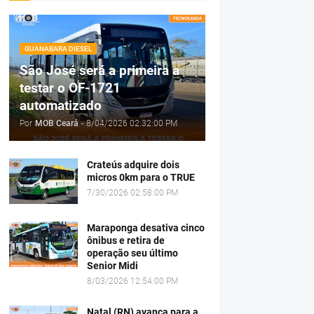
GUANABARA DIESEL
São José será a primeira a
testar o OF-1721
automatizado
Por
MOB Ceará
-
8/04/2026 02:32:00 PM
Crateús adquire dois
micros 0km para o TRUE
7/30/2026 02:58:00 PM
Maraponga desativa cinco
ônibus e retira de
operação seu último
Senior Midi
8/03/2026 12:54:00 PM
Natal (RN) avança para a