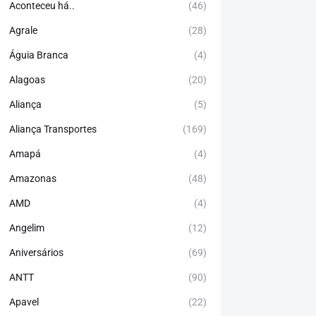
Aconteceu há..
(46)
Agrale
(28)
Águia Branca
(4)
Alagoas
(20)
Aliança
(5)
Aliança Transportes
(169)
Amapá
(4)
Amazonas
(48)
AMD
(4)
Angelim
(12)
Aniversários
(69)
ANTT
(90)
Apavel
(22)