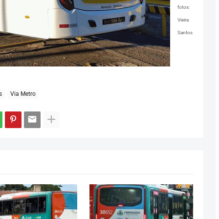
fotos:
Vieira
Santos
s
Via Metro