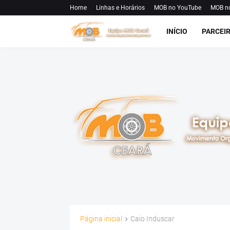
Home
Linhas e Horários
MOB no YouTube
MOB n
INÍCIO
PARCEI
Página inicial
Caio Induscar