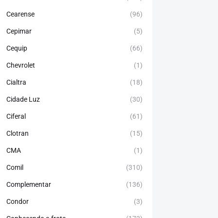
Cearense
(96)
Cepimar
(5)
Cequip
(66)
Chevrolet
(1)
Cialtra
(18)
Cidade Luz
(30)
Ciferal
(61)
Clotran
(15)
CMA
(1)
Comil
(310)
Complementar
(136)
Condor
(3)