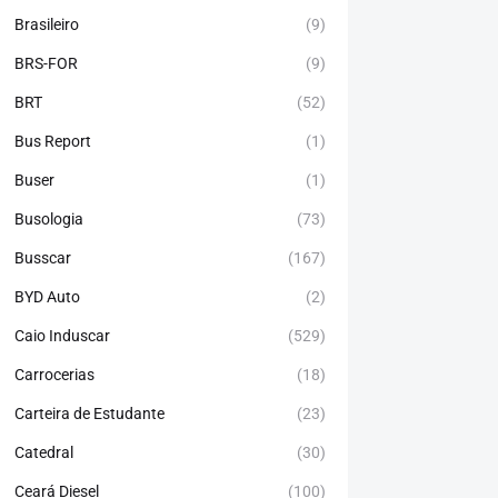
Brasileiro
(9)
BRS-FOR
(9)
BRT
(52)
Bus Report
(1)
Buser
(1)
Busologia
(73)
Busscar
(167)
BYD Auto
(2)
Caio Induscar
(529)
Carrocerias
(18)
Carteira de Estudante
(23)
Catedral
(30)
Ceará Diesel
(100)