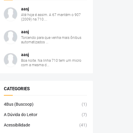
aasj
Até hoje é assim. A 67 mantém o 907
(2009) na 710....
aasj
Torcendo para que venha mais ônibus
automatizados ...
aasj
Boa noite. Na linha 710 tem um micro
com a mesma d...
CATEGORIES
4Bus (Buscoop)
(1)
A Dúvida do Leitor
(7)
Acessibilidade
(41)