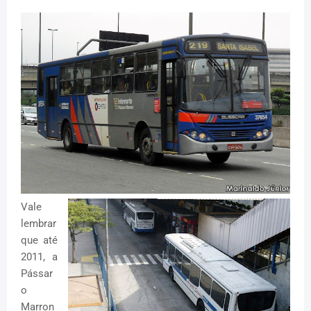
Vale
lembrar
que até
2011, a
Pássar
o
Marron