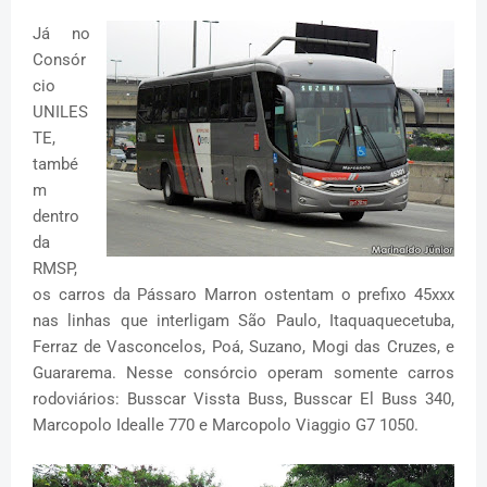
Já no
Consór
cio
UNILES
TE,
també
m
dentro
da
RMSP,
os carros da Pássaro Marron ostentam o prefixo 45xxx
nas linhas que interligam São Paulo, Itaquaquecetuba,
Ferraz de Vasconcelos, Poá, Suzano, Mogi das Cruzes, e
Guararema. Nesse consórcio operam somente carros
rodoviários: Busscar Vissta Buss, Busscar El Buss 340,
Marcopolo Idealle 770 e Marcopolo Viaggio G7 1050.