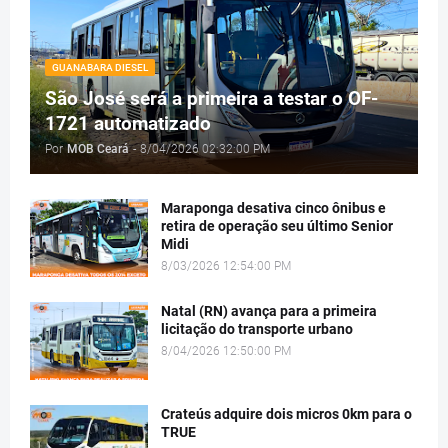
GUANABARA DIESEL
São José será a primeira a testar o OF-
1721 automatizado
Por
MOB Ceará
-
8/04/2026 02:32:00 PM
Maraponga desativa cinco ônibus e
retira de operação seu último Senior
Midi
8/03/2026 12:54:00 PM
Natal (RN) avança para a primeira
licitação do transporte urbano
8/04/2026 12:50:00 PM
Crateús adquire dois micros 0km para o
TRUE