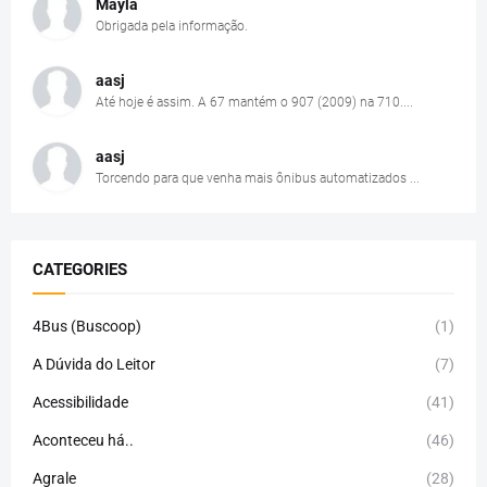
Mayla
Obrigada pela informação.
aasj
Até hoje é assim. A 67 mantém o 907 (2009) na 710....
aasj
Torcendo para que venha mais ônibus automatizados ...
CATEGORIES
4Bus (Buscoop)
(1)
A Dúvida do Leitor
(7)
Acessibilidade
(41)
Aconteceu há..
(46)
Agrale
(28)