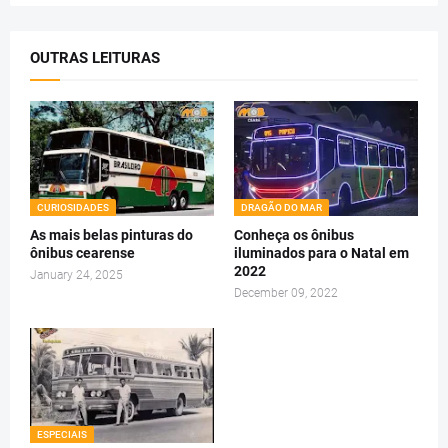
OUTRAS LEITURAS
CURIOSIDADES
DRAGÃO DO MAR
As mais belas pinturas do
Conheça os ônibus
ônibus cearense
iluminados para o Natal em
2022
January 24, 2025
December 09, 2022
ESPECIAIS