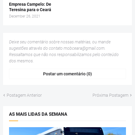
Empresa Campelo: De
Teresina para o Ceará
December 26, 2021
Deixe seu comentário sobre nossas matérias, ou mande
sugestões através do contato
mobceara@gmail.com
.
Ressaltamos que não nos responsabilizamos pelo conteúdo
dos mesmos.
Postar um comentário (0)
Postagem Anterior
Próxima Postagem
AS MAIS LIDAS DA SEMANA