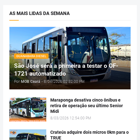
AS MAIS LIDAS DA SEMANA
GUANABARA DIESEL
São José será a primeira a testar o OF-
1721 automatizado
Por
MOB Ceará
-
8/04/2026 02:32:00 PM
Maraponga desativa cinco ônibus e
retira de operação seu último Senior
Midi
8/03/2026 12:54:00 PM
Crateús adquire dois micros 0km para o
TRUE