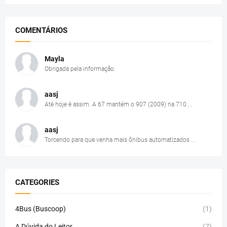
COMENTÁRIOS
Mayla
Obrigada pela informação.
aasj
Até hoje é assim. A 67 mantém o 907 (2009) na 710....
aasj
Torcendo para que venha mais ônibus automatizados ...
CATEGORIES
4Bus (Buscoop)
(1)
A Dúvida do Leitor
(7)