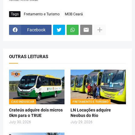
Tags
Fretamento e Turismo
MOB Ceará
Facebook
OUTRAS LEITURAS
CAIO INDUSCAR
FRETAMENTO E TURISMO
Crateús adquire dois micros
LN Locações adquire
0km para o TRUE
Neobus do Rio
July 30, 2026
July 29, 2026