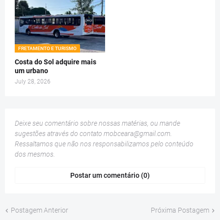
FRETAMENTO E TURISMO
Costa do Sol adquire mais
um urbano
July 28, 2026
Deixe seu comentário sobre nossas matérias, ou mande
sugestões através do contato
mobceara@gmail.com
.
Ressaltamos que não nos responsabilizamos pelo conteúdo
dos mesmos.
Postar um comentário (0)
Postagem Anterior
Próxima Postagem