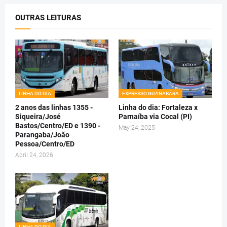
OUTRAS LEITURAS
LINHA DO DIA
EXPRESSO GUANABARA
2 anos das linhas 1355 -
Linha do dia: Fortaleza x
Siqueira/José
Parnaíba via Cocal (PI)
Bastos/Centro/ED e 1390 -
May 24, 2025
Parangaba/João
Pessoa/Centro/ED
April 24, 2026
LINHA DO DIA