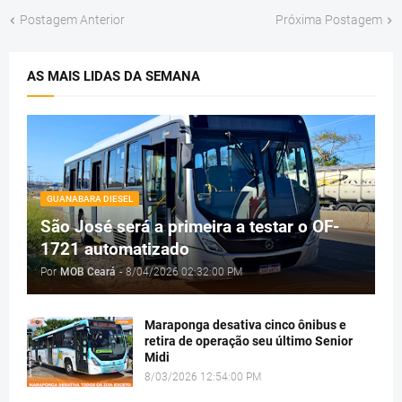
Postagem Anterior
Próxima Postagem
AS MAIS LIDAS DA SEMANA
GUANABARA DIESEL
São José será a primeira a testar o OF-
1721 automatizado
Por
MOB Ceará
-
8/04/2026 02:32:00 PM
Maraponga desativa cinco ônibus e
retira de operação seu último Senior
Midi
8/03/2026 12:54:00 PM