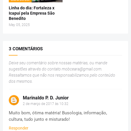
Linha do dia: Fortaleza x
Icapuí pela Empresa São
Benedito
May 05, 2025
3 COMENTÁRIOS
Deixe seu comentário sobre nossas matérias, ou mande
sugestões através do contato
mobceara@gmail.com
.
Ressaltamos que não nos responsabilizamos pelo conteúdo
dos mesmos.
Marinaldo P. D. Junior
2 de março de 2017 às 10:32
Muito bom, ótima matéria! Busologia, informação,
cultura, tudo junto e misturado!
Responder