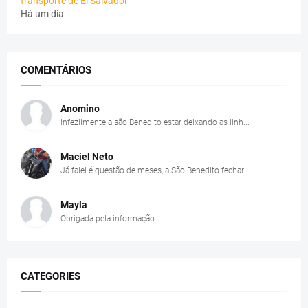
transporte de El Salvador
Há um dia
COMENTÁRIOS
Anomino
Infezlimente a são Benedito estar deixando as linh...
Maciel Neto
Já falei é questão de meses, a São Benedito fechar...
Mayla
Obrigada pela informação.
CATEGORIES