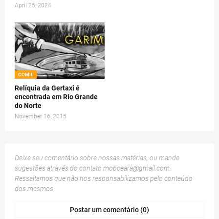
April 25, 2024
COMIL
Relíquia da Gertaxi é
encontrada em Rio Grande
do Norte
November 16, 2015
Deixe seu comentário sobre nossas matérias, ou mande
sugestões através do contato
mobceara@gmail.com
.
Ressaltamos que não nos responsabilizamos pelo conteúdo
dos mesmos.
Postar um comentário (0)