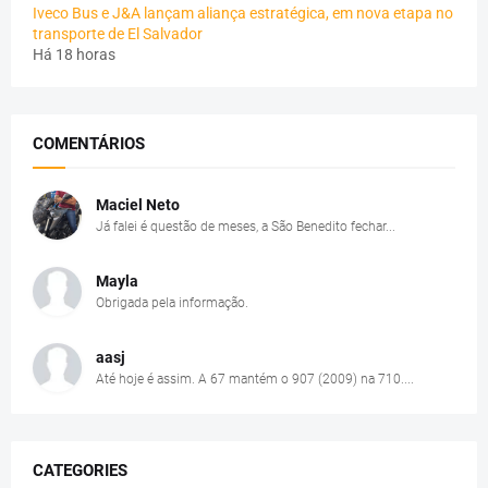
Iveco Bus e J&A lançam aliança estratégica, em nova etapa no
transporte de El Salvador
Há 18 horas
COMENTÁRIOS
Maciel Neto
Já falei é questão de meses, a São Benedito fechar...
Mayla
Obrigada pela informação.
aasj
Até hoje é assim. A 67 mantém o 907 (2009) na 710....
CATEGORIES