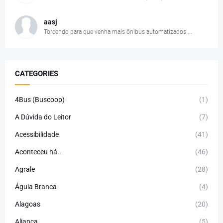
aasj
Torcendo para que venha mais ônibus automatizados ...
CATEGORIES
4Bus (Buscoop)
(1)
A Dúvida do Leitor
(7)
Acessibilidade
(41)
Aconteceu há..
(46)
Agrale
(28)
Águia Branca
(4)
Alagoas
(20)
Aliança
(5)