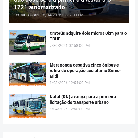
1721 automatizado
Por
MOB Ceará
-
8/04/2026 02:32:00 PM
Crateús adquire dois micros 0km para o
TRUE
7/30/2026 02:58:00 PM
Maraponga desativa cinco ônibus e
retira de operação seu último Senior
Midi
8/03/2026 12:54:00 PM
Natal (RN) avança para a primeira
licitação do transporte urbano
8/04/2026 12:50:00 PM