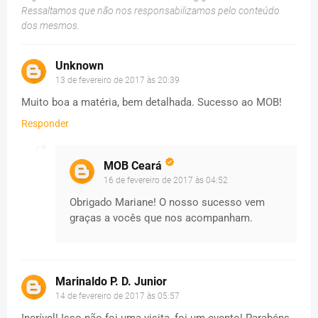
Ressaltamos que não nos responsabilizamos pelo conteúdo
dos mesmos.
Unknown
13 de fevereiro de 2017 às 20:39
Muito boa a matéria, bem detalhada. Sucesso ao MOB!
Responder
MOB Ceará
16 de fevereiro de 2017 às 04:52
Obrigado Mariane! O nosso sucesso vem
graças a vocês que nos acompanham.
Marinaldo P. D. Junior
14 de fevereiro de 2017 às 05:57
Incrível! Isso não foi uma visita, foi um evento! Parabéns