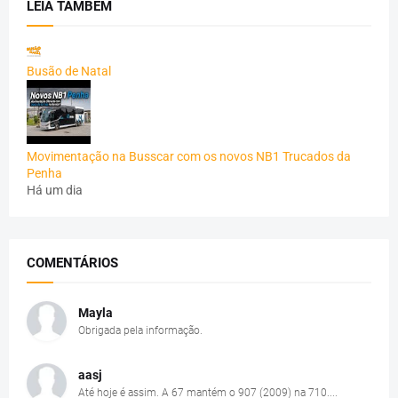
LEIA TAMBÉM
Busão de Natal
Movimentação na Busscar com os novos NB1 Trucados da
Penha
Há um dia
COMENTÁRIOS
Mayla
Obrigada pela informação.
aasj
Até hoje é assim. A 67 mantém o 907 (2009) na 710....