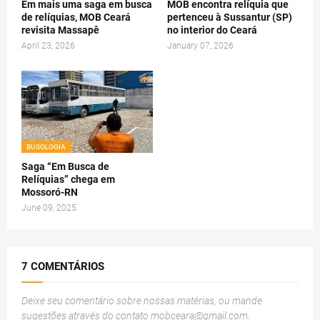
Em mais uma saga em busca
MOB encontra relíquia que
de relíquias, MOB Ceará
pertenceu à Sussantur (SP)
revisita Massapê
no interior do Ceará
April 23, 2026
January 07, 2026
BUSOLOGIA
Saga “Em Busca de
Relíquias” chega em
Mossoró-RN
June 09, 2025
7 COMENTÁRIOS
Deixe seu comentário sobre nossas matérias, ou mande
sugestões através do contato
mobceara@gmail.com
.