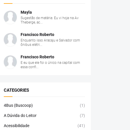
Mayla
Sugestão de matéria: Eu vi hoje na Av
Theberge, ac...
Francisco Roberto
Enquanto isso Aracaju e Salvador com
ônibus elétri...
Francisco Roberto
E eu que ele foi o único na capital com
essa confi...
CATEGORIES
4Bus (Buscoop)
(1)
A Dúvida do Leitor
(7)
Acessibilidade
(41)