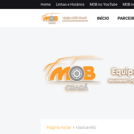
Home
Linhas e Horários
MOB no YouTube
MOB n
INÍCIO
PARCEI
Página inicial
Mascarello