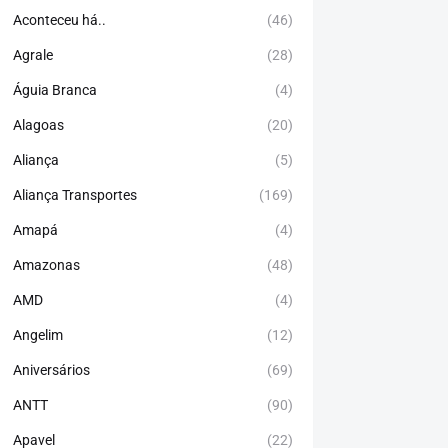
Aconteceu há..
(46)
Agrale
(28)
Águia Branca
(4)
Alagoas
(20)
Aliança
(5)
Aliança Transportes
(169)
Amapá
(4)
Amazonas
(48)
AMD
(4)
Angelim
(12)
Aniversários
(69)
ANTT
(90)
Apavel
(22)