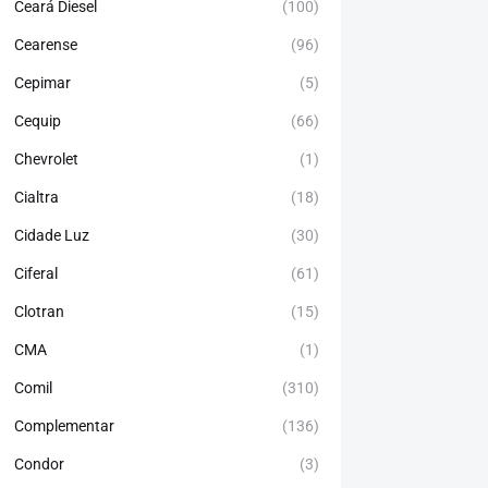
Ceará Diesel
(100)
Cearense
(96)
Cepimar
(5)
Cequip
(66)
Chevrolet
(1)
Cialtra
(18)
Cidade Luz
(30)
Ciferal
(61)
Clotran
(15)
CMA
(1)
Comil
(310)
Complementar
(136)
Condor
(3)