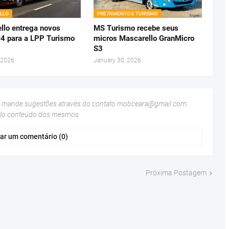
LLO
FRETAMENTO E TURISMO
llo entrega novos
MS Turismo recebe seus
 para a LPP Turismo
micros Mascarello GranMicro
S3
 2026
January 30, 2026
u mande sugestões através do contato
mobceara@gmail.com
.
elo conteúdo dos mesmos.
ar um comentário (0)
Próxima Postagem