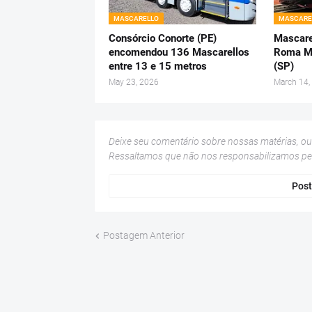
MASCARELLO
MASCARE
Consórcio Conorte (PE)
Mascare
encomendou 136 Mascarellos
Roma M4
entre 13 e 15 metros
(SP)
May 23, 2026
March 14,
Deixe seu comentário sobre nossas matérias, o
Ressaltamos que não nos responsabilizamos p
Post
Postagem Anterior