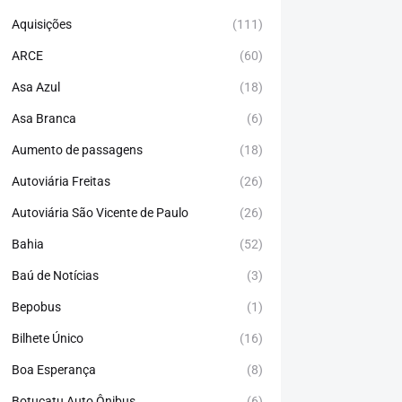
Aquisições
(111)
ARCE
(60)
Asa Azul
(18)
Asa Branca
(6)
Aumento de passagens
(18)
Autoviária Freitas
(26)
Autoviária São Vicente de Paulo
(26)
Bahia
(52)
Baú de Notícias
(3)
Bepobus
(1)
Bilhete Único
(16)
Boa Esperança
(8)
Botucatu Auto Ônibus
(6)