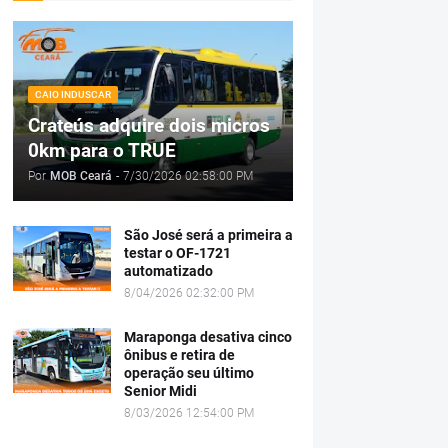
CAIO INDUSCAR
Crateús adquire dois micros
0km para o TRUE
Por
MOB Ceará
-
7/30/2026 02:58:00 PM
São José será a primeira a
testar o OF-1721
automatizado
8/04/2026 02:32:00 PM
Maraponga desativa cinco
ônibus e retira de
operação seu último
Senior Midi
8/03/2026 12:54:00 PM