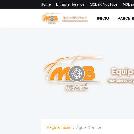
Home
Linhas e Horários
MOB no YouTube
MOB n
INÍCIO
PARCEI
Página inicial
Águia Branca