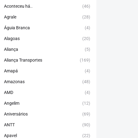
Aconteceu há..
(46)
Agrale
(28)
Águia Branca
(4)
Alagoas
(20)
Aliança
(5)
Aliança Transportes
(169)
Amapá
(4)
Amazonas
(48)
AMD
(4)
Angelim
(12)
Aniversários
(69)
ANTT
(90)
Apavel
(22)