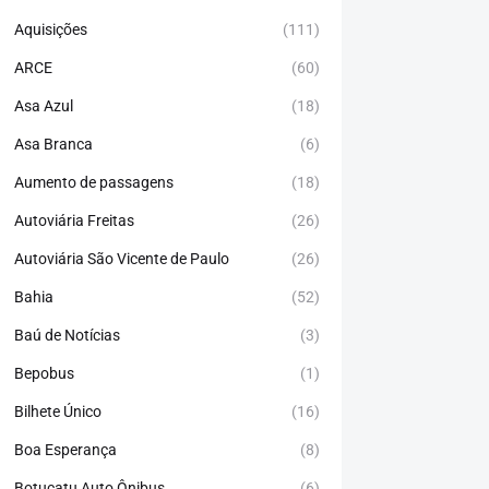
Aquisições
(111)
ARCE
(60)
Asa Azul
(18)
Asa Branca
(6)
Aumento de passagens
(18)
Autoviária Freitas
(26)
Autoviária São Vicente de Paulo
(26)
Bahia
(52)
Baú de Notícias
(3)
Bepobus
(1)
Bilhete Único
(16)
Boa Esperança
(8)
Botucatu Auto Ônibus
(6)