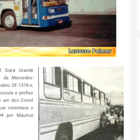
l Siará Grande
s da Mercedes-
delo OF-1318 e,
ssuía o prefixo
e um dos Comil
que ostentava o
94 por Maurice