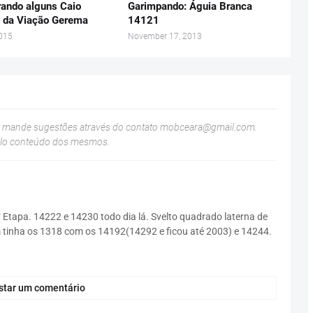
ando alguns Caio
Garimpando: Águia Branca
a da Viação Gerema
14121
2015
November 17, 2013
u mande sugestões através do contato
mobceara@gmail.com
.
elo conteúdo dos mesmos.
 Etapa. 14222 e 14230 todo dia lá. Svelto quadrado laterna de
 tinha os 1318 com os 14192(14292 e ficou até 2003) e 14244.
star um comentário