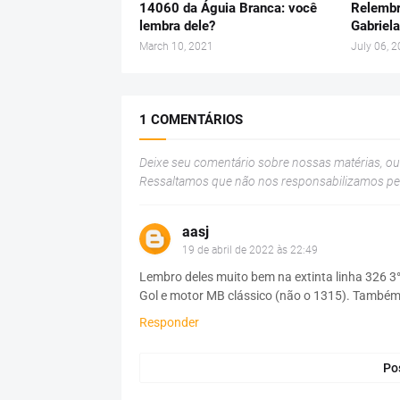
14060 da Águia Branca: você
Relembr
lembra dele?
Gabriel
March 10, 2021
July 06, 
1 COMENTÁRIOS
Deixe seu comentário sobre nossas matérias, o
Ressaltamos que não nos responsabilizamos p
aasj
19 de abril de 2022 às 22:49
Lembro deles muito bem na extinta linha 326 3°
Gol e motor MB clássico (não o 1315). Também
Responder
Po