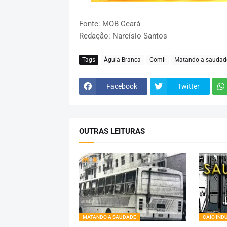
Fonte: MOB Ceará
Redação: Narcísio Santos
Tags
Águia Branca
Comil
Matando a saudad
Facebook
Twitter
OUTRAS LEITURAS
MATANDO A SAUDADE
CAIO IND