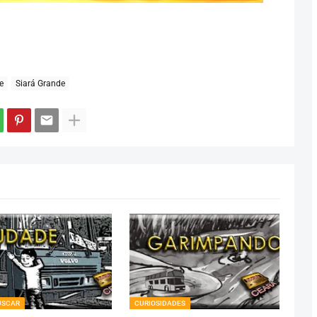
e
Siará Grande
USCAR
CURIOSIDADES