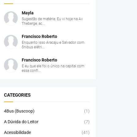
Mayla
Sugestão de matéria: Eu vi hoje na Av
Theberge, ac...
Francisco Roberto
Enquanto isso Aracaju e Salvador com
ônibus elétri...
Francisco Roberto
E eu que ele foi o único na capital com
essa confi...
CATEGORIES
4Bus (Buscoop)
(1)
A Dúvida do Leitor
(7)
Acessibilidade
(41)