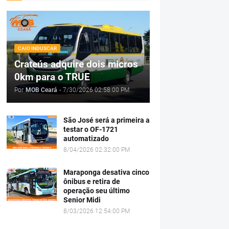
CAIO INDUSCAR
Crateús adquire dois micros
0km para o TRUE
Por
MOB Ceará
-
7/30/2026 02:58:00 PM
São José será a primeira a
testar o OF-1721
automatizado
8/04/2026 02:32:00 PM
Maraponga desativa cinco
ônibus e retira de
operação seu último
Senior Midi
8/03/2026 12:54:00 PM