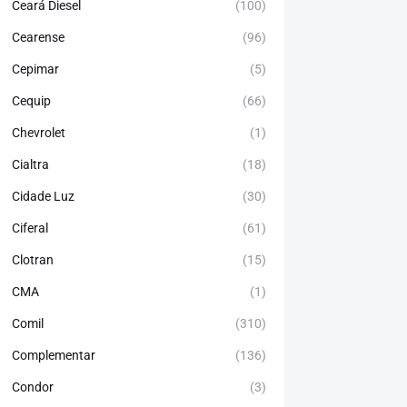
Ceará Diesel
(100)
Cearense
(96)
Cepimar
(5)
Cequip
(66)
Chevrolet
(1)
Cialtra
(18)
Cidade Luz
(30)
Ciferal
(61)
Clotran
(15)
CMA
(1)
Comil
(310)
Complementar
(136)
Condor
(3)