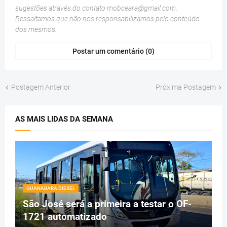
sugestões através do contato
mobceara@gmail.com
.
Ressaltamos que não nos responsabilizamos pelo conteúdo
dos mesmos.
Postar um comentário (0)
Postagem Anterior
Próxima Postagem
AS MAIS LIDAS DA SEMANA
GUANABARA DIESEL
São José será a primeira a testar o OF-
1721 automatizado