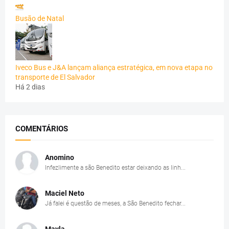
Busão de Natal
Iveco Bus e J&A lançam aliança estratégica, em nova etapa no
transporte de El Salvador
Há 2 dias
COMENTÁRIOS
Anomino
Infezlimente a são Benedito estar deixando as linh...
Maciel Neto
Já falei é questão de meses, a São Benedito fechar...