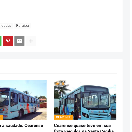
idades
Paraíba
E
CEARENSE
 a saudade: Cearense
Cearense quase teve em sua
frota veículos da Santa Cecília