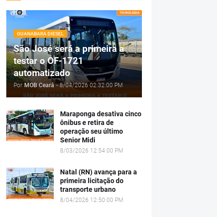
GUANABARA DIESEL
São José será a primeira a
testar o OF-1721
automatizado
Por
MOB Ceará
-
8/04/2026 02:32:00 PM
Maraponga desativa cinco
ônibus e retira de
operação seu último
Senior Midi
8/03/2026 12:54:00 PM
Natal (RN) avança para a
primeira licitação do
transporte urbano
8/04/2026 12:50:00 PM