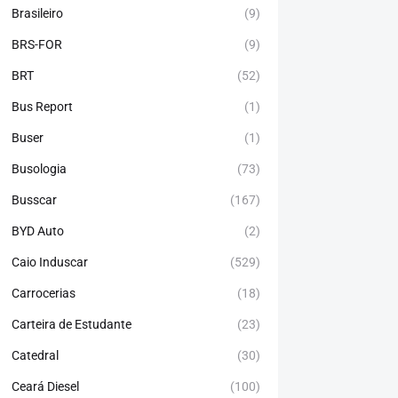
Brasileiro
(9)
BRS-FOR
(9)
BRT
(52)
Bus Report
(1)
Buser
(1)
Busologia
(73)
Busscar
(167)
BYD Auto
(2)
Caio Induscar
(529)
Carrocerias
(18)
Carteira de Estudante
(23)
Catedral
(30)
Ceará Diesel
(100)