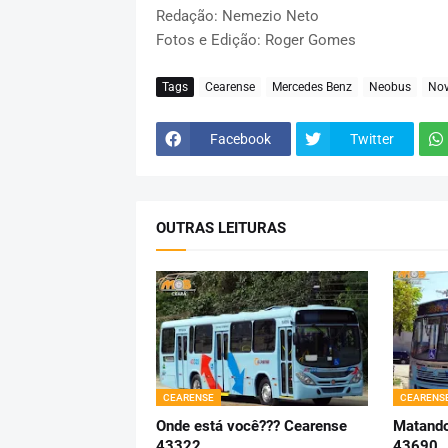
Redação: Nemezio Neto
Fotos e Edição: Roger Gomes
Tags
Cearense
Mercedes Benz
Neobus
Nov
Facebook
Twitter
OUTRAS LEITURAS
CEARENSE
CEARENS
Onde está você??? Cearense
Matando
43322
43690