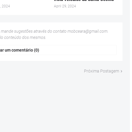
, 2024
April 29, 2024
u mande sugestões através do contato
mobceara@gmail.com
.
elo conteúdo dos mesmos.
ar um comentário (0)
Próxima Postagem