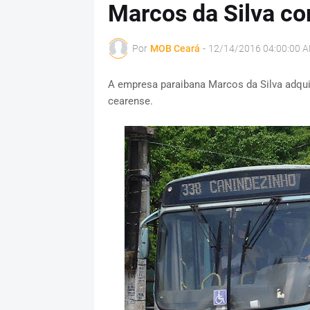
Marcos da Silva c
Por
MOB Ceará
-
12/14/2016 04:00:00 
A empresa paraibana Marcos da Silva adquir
cearense.