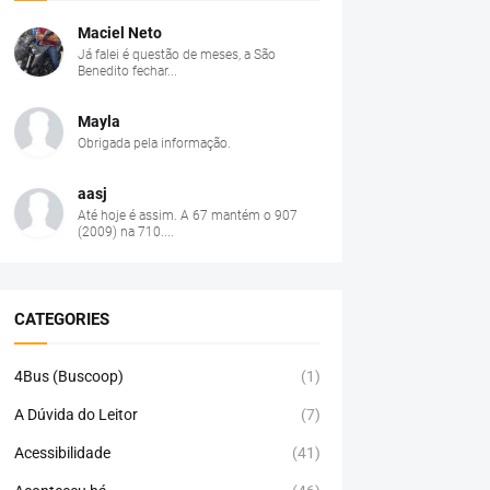
Maciel Neto
Já falei é questão de meses, a São
Benedito fechar...
Mayla
Obrigada pela informação.
aasj
Até hoje é assim. A 67 mantém o 907
(2009) na 710....
CATEGORIES
4Bus (Buscoop)
(1)
A Dúvida do Leitor
(7)
Acessibilidade
(41)