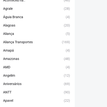
Aconteceu há..
(46)
Agrale
(28)
Águia Branca
(4)
Alagoas
(20)
Aliança
(5)
Aliança Transportes
(169)
Amapá
(4)
Amazonas
(48)
AMD
(4)
Angelim
(12)
Aniversários
(69)
ANTT
(90)
Apavel
(22)