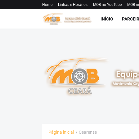
Home
Linhas e Horários
MOB no YouTube
MOB n
INÍCIO
PARCEI
Página inicial
Cearense