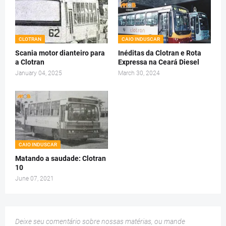
CLOTRAN
CAIO INDUSCAR
Scania motor dianteiro para
Inéditas da Clotran e Rota
a Clotran
Expressa na Ceará Diesel
January 04, 2025
March 30, 2024
CAIO INDUSCAR
Matando a saudade: Clotran
10
June 07, 2021
Deixe seu comentário sobre nossas matérias, ou mande