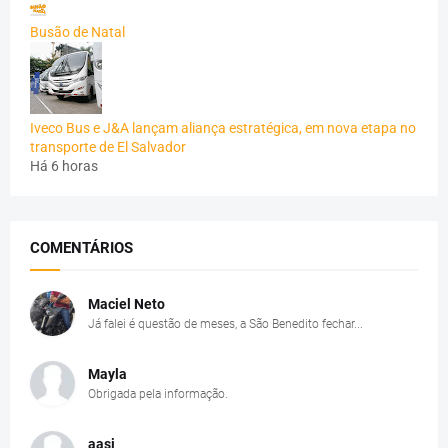
Busão de Natal
Iveco Bus e J&A lançam aliança estratégica, em nova etapa no
transporte de El Salvador
Há 6 horas
COMENTÁRIOS
Maciel Neto
Já falei é questão de meses, a São Benedito fechar...
Mayla
Obrigada pela informação.
aasj