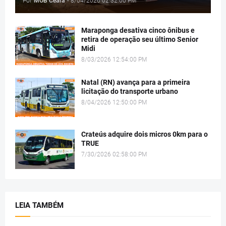
Por
MOB Ceará
-
8/04/2026 02:32:00 PM
Maraponga desativa cinco ônibus e
retira de operação seu último Senior
Midi
8/03/2026 12:54:00 PM
Natal (RN) avança para a primeira
licitação do transporte urbano
8/04/2026 12:50:00 PM
Crateús adquire dois micros 0km para o
TRUE
7/30/2026 02:58:00 PM
LEIA TAMBÉM