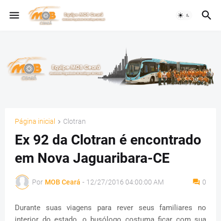
Página inicial
Clotran
Ex 92 da Clotran é encontrado
em Nova Jaguaribara-CE
Por
MOB Ceará
-
12/27/2016 04:00:00 AM
0
Durante suas viagens para rever seus familiares no
interior do estado, o busólogo costuma ficar com sua