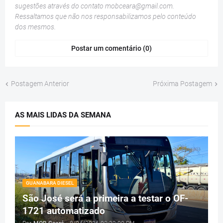
sugestões através do contato
mobceara@gmail.com
.
Ressaltamos que não nos responsabilizamos pelo conteúdo
dos mesmos.
Postar um comentário (0)
Postagem Anterior
Próxima Postagem
AS MAIS LIDAS DA SEMANA
GUANABARA DIESEL
São José será a primeira a testar o OF-
1721 automatizado