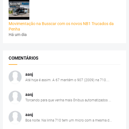
Movimentação na Busscar com os novos NB1 Trucados da
Penha
Há um dia
COMENTÁRIOS
aasj
Até hoje é assim. A 67 mantém o 907 (2009) na 710....
aasj
Torcendo para que venha mais ônibus automatizados ...
aasj
Boa noite. Na linha 710 tem um micro com a mesma d...