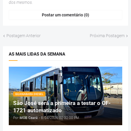
dos mesmos.
Postar um comentário (0)
Postagem Anterior
Próxima Postagem
AS MAIS LIDAS DA SEMANA
GUANABARA DIESEL
São José será a primeira a testar o OF-
1721 automatizado
Por
MOB Ceará
-
8/04/2026 02:32:00 PM