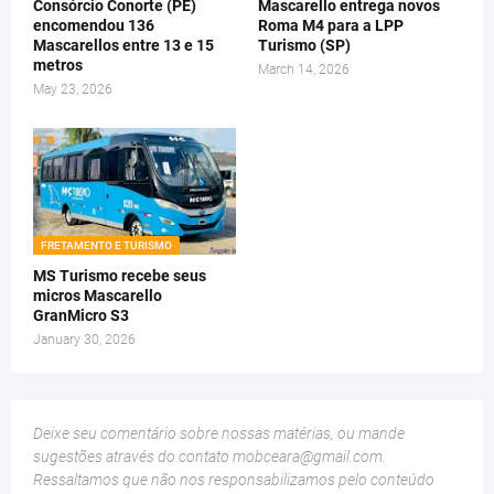
Consórcio Conorte (PE)
Mascarello entrega novos
encomendou 136
Roma M4 para a LPP
Mascarellos entre 13 e 15
Turismo (SP)
metros
March 14, 2026
May 23, 2026
FRETAMENTO E TURISMO
MS Turismo recebe seus
micros Mascarello
GranMicro S3
January 30, 2026
Deixe seu comentário sobre nossas matérias, ou mande
sugestões através do contato
mobceara@gmail.com
.
Ressaltamos que não nos responsabilizamos pelo conteúdo