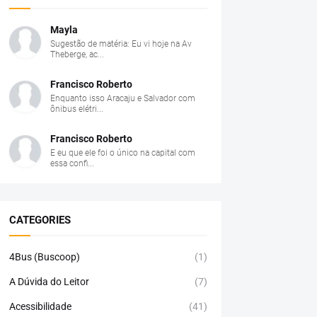
Mayla
Sugestão de matéria: Eu vi hoje na Av
Theberge, ac...
Francisco Roberto
Enquanto isso Aracaju e Salvador com
ônibus elétri...
Francisco Roberto
E eu que ele foi o único na capital com
essa confi...
CATEGORIES
4Bus (Buscoop)
(1)
A Dúvida do Leitor
(7)
Acessibilidade
(41)