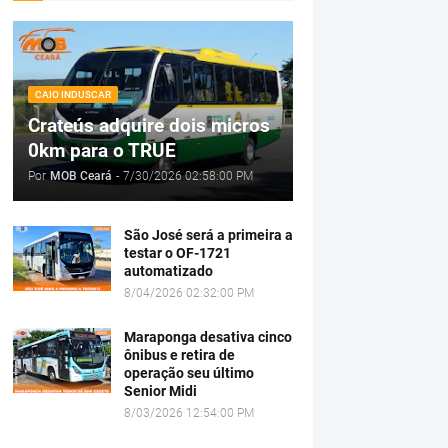
CAIO INDUSCAR
Crateús adquire dois micros
0km para o TRUE
Por
MOB Ceará
-
7/30/2026 02:58:00 PM
São José será a primeira a
testar o OF-1721
automatizado
8/04/2026 02:32:00 PM
Maraponga desativa cinco
ônibus e retira de
operação seu último
Senior Midi
8/03/2026 12:54:00 PM