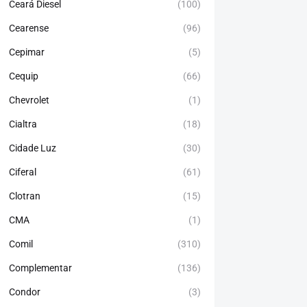
Ceará Diesel
(100)
Cearense
(96)
Cepimar
(5)
Cequip
(66)
Chevrolet
(1)
Cialtra
(18)
Cidade Luz
(30)
Ciferal
(61)
Clotran
(15)
CMA
(1)
Comil
(310)
Complementar
(136)
Condor
(3)