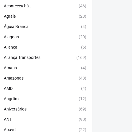
Aconteceu há..
(46)
Agrale
(28)
Águia Branca
(4)
Alagoas
(20)
Aliança
(5)
Aliança Transportes
(169)
Amapá
(4)
Amazonas
(48)
AMD
(4)
Angelim
(12)
Aniversários
(69)
ANTT
(90)
Apavel
(22)