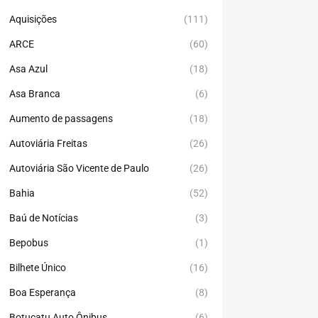
Aquisições
(111)
ARCE
(60)
Asa Azul
(18)
Asa Branca
(6)
Aumento de passagens
(18)
Autoviária Freitas
(26)
Autoviária São Vicente de Paulo
(26)
Bahia
(52)
Baú de Notícias
(3)
Bepobus
(1)
Bilhete Único
(16)
Boa Esperança
(8)
Botucatu Auto Ônibus
(6)