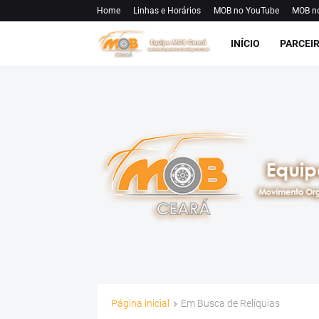
Home
Linhas e Horários
MOB no YouTube
MOB n
INÍCIO
PARCEI
Página inicial
Em Busca de Relíquias