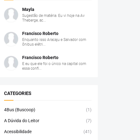
Mayla
Sugestão de matéria: Eu vi hoje na Av
Theberge, ac...
Francisco Roberto
Enquanto isso Aracaju e Salvador com
ônibus elétri...
Francisco Roberto
E eu que ele foi o único na capital com
essa confi...
CATEGORIES
4Bus (Buscoop)
(1)
A Dúvida do Leitor
(7)
Acessibilidade
(41)