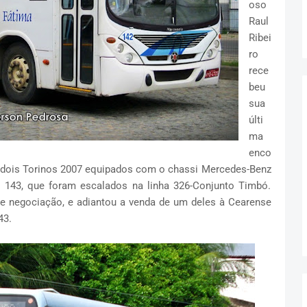
oso
Raul
Ribei
ro
rece
beu
sua
últi
ma
enco
dois Torinos 2007 equipados com o chassi Mercedes-Benz
e 143, que foram escalados na linha 326-Conjunto Timbó.
e negociação, e adiantou a venda de um deles à Cearense
43.