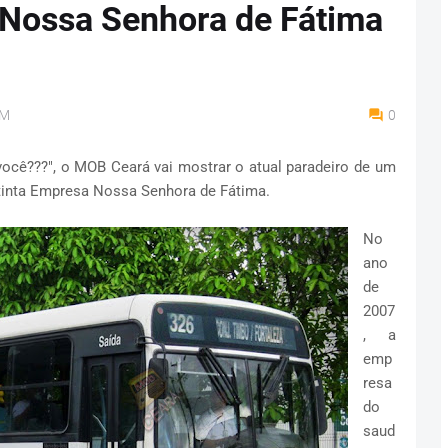
 Nossa Senhora de Fátima
AM
0
você???", o MOB Ceará vai mostrar o atual paradeiro de um
xtinta Empresa Nossa Senhora de Fátima.
No
ano
de
2007
, a
emp
resa
do
saud