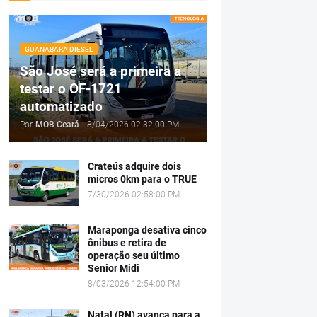
GUANABARA DIESEL
São José será a primeira a
testar o OF-1721
automatizado
Por
MOB Ceará
-
8/04/2026 02:32:00 PM
Crateús adquire dois
micros 0km para o TRUE
7/30/2026 02:58:00 PM
Maraponga desativa cinco
ônibus e retira de
operação seu último
Senior Midi
8/03/2026 12:54:00 PM
Natal (RN) avança para a