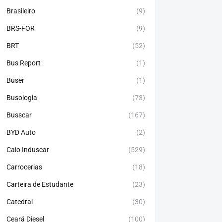
Brasileiro
(9)
BRS-FOR
(9)
BRT
(52)
Bus Report
(1)
Buser
(1)
Busologia
(73)
Busscar
(167)
BYD Auto
(2)
Caio Induscar
(529)
Carrocerias
(18)
Carteira de Estudante
(23)
Catedral
(30)
Ceará Diesel
(100)