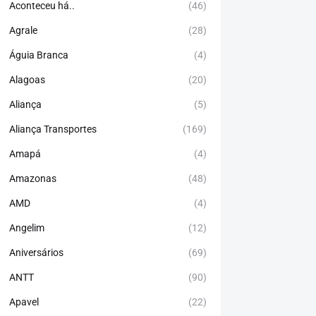
Aconteceu há..
(46)
Agrale
(28)
Águia Branca
(4)
Alagoas
(20)
Aliança
(5)
Aliança Transportes
(169)
Amapá
(4)
Amazonas
(48)
AMD
(4)
Angelim
(12)
Aniversários
(69)
ANTT
(90)
Apavel
(22)