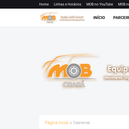
Home
Linhas e Horários
MOB no YouTube
MOB n
INÍCIO
PARCEI
Página inicial
Cearense