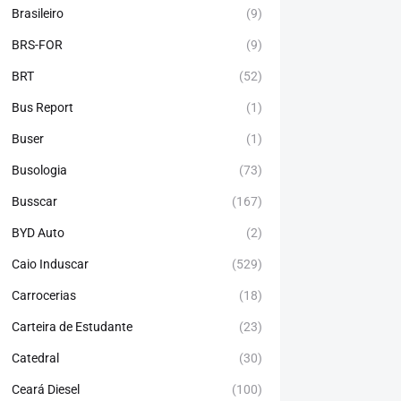
Brasileiro
(9)
BRS-FOR
(9)
BRT
(52)
Bus Report
(1)
Buser
(1)
Busologia
(73)
Busscar
(167)
BYD Auto
(2)
Caio Induscar
(529)
Carrocerias
(18)
Carteira de Estudante
(23)
Catedral
(30)
Ceará Diesel
(100)