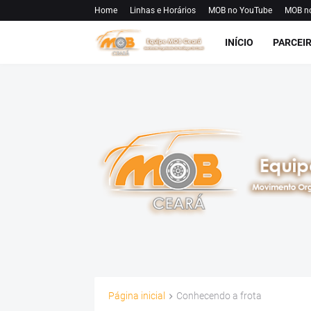
Home
Linhas e Horários
MOB no YouTube
MOB n
INÍCIO
PARCEI
Página inicial
Conhecendo a frota