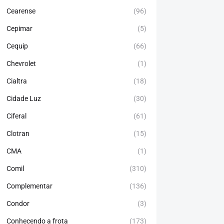
Cearense
(96)
Cepimar
(5)
Cequip
(66)
Chevrolet
(1)
Cialtra
(18)
Cidade Luz
(30)
Ciferal
(61)
Clotran
(15)
CMA
(1)
Comil
(310)
Complementar
(136)
Condor
(3)
Conhecendo a frota
(173)