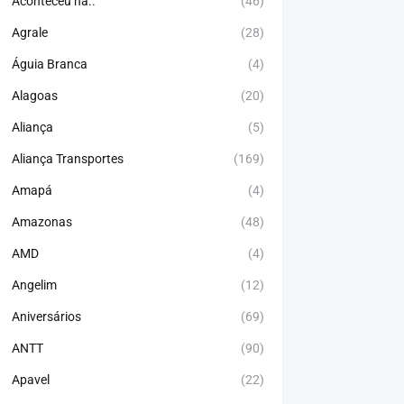
Aconteceu há..
(46)
Agrale
(28)
Águia Branca
(4)
Alagoas
(20)
Aliança
(5)
Aliança Transportes
(169)
Amapá
(4)
Amazonas
(48)
AMD
(4)
Angelim
(12)
Aniversários
(69)
ANTT
(90)
Apavel
(22)