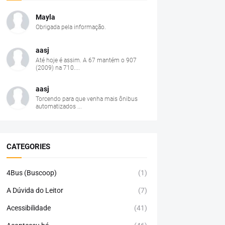
Mayla
Obrigada pela informação.
aasj
Até hoje é assim. A 67 mantém o 907
(2009) na 710....
aasj
Torcendo para que venha mais ônibus
automatizados ...
CATEGORIES
4Bus (Buscoop)
(1)
A Dúvida do Leitor
(7)
Acessibilidade
(41)