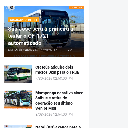
GUANABARA DIESEL
São José será a primeira a
testar o OF-1721
automatizado
Por
MOB Ceará
-
8/04/2026 02:32:00 PM
Crateús adquire dois
micros 0km para o TRUE
7/30/2026 02:58:00 PM
Maraponga desativa cinco
ônibus e retira de
operação seu último
Senior Midi
8/03/2026 12:54:00 PM
Natal (RN) avança para a