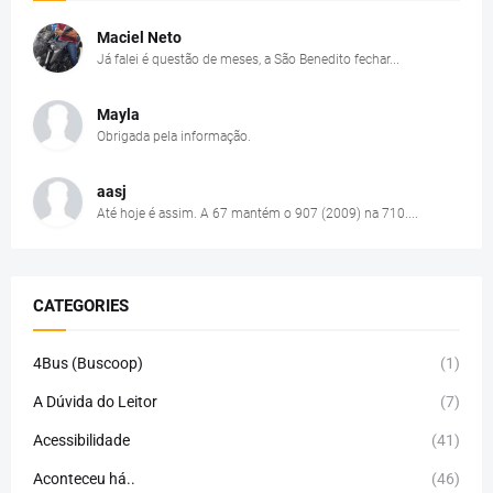
Maciel Neto
Já falei é questão de meses, a São Benedito fechar...
Mayla
Obrigada pela informação.
aasj
Até hoje é assim. A 67 mantém o 907 (2009) na 710....
CATEGORIES
4Bus (Buscoop)
(1)
A Dúvida do Leitor
(7)
Acessibilidade
(41)
Aconteceu há..
(46)