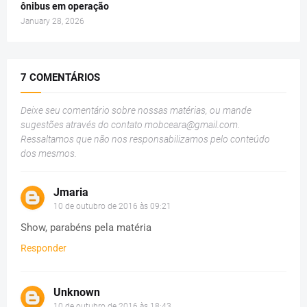
ônibus em operação
January 28, 2026
7 COMENTÁRIOS
Deixe seu comentário sobre nossas matérias, ou mande
sugestões através do contato
mobceara@gmail.com
.
Ressaltamos que não nos responsabilizamos pelo conteúdo
dos mesmos.
Jmaria
10 de outubro de 2016 às 09:21
Show, parabéns pela matéria
Responder
Unknown
10 de outubro de 2016 às 18:43