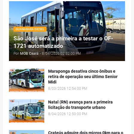
GUANABARA DIESEL
São José será a primeira a testar o OF-
1721 automatizado
Por
MOB Ceará
-
8/04/2026 02:32:00 PM
Maraponga desativa cinco ônibus e
retira de operação seu último Senior
Midi
8/03/2026 12:54:00 PM
Natal (RN) avança para a primeira
licitação do transporte urbano
8/04/2026 12:50:00 PM
Crateús adquire dois micros 0km para o