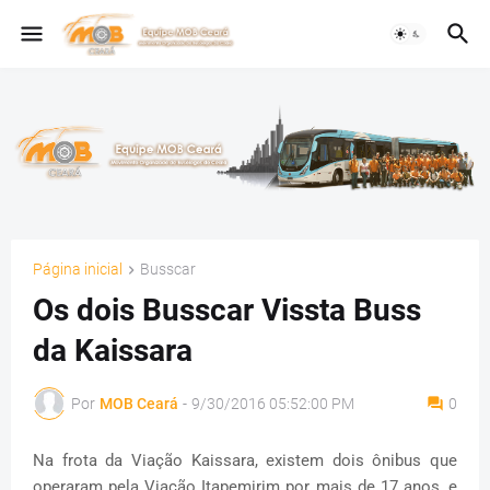
Página inicial
Busscar
Os dois Busscar Vissta Buss
da Kaissara
Por
MOB Ceará
-
9/30/2016 05:52:00 PM
0
Na frota da Viação Kaissara, existem dois ônibus que
operaram pela Viação Itapemirim por mais de 17 anos, e