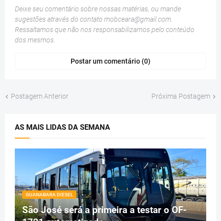
Deixe seu comentário sobre nossas matérias, ou mande
sugestões através do contato
mobceara@gmail.com
.
Ressaltamos que não nos responsabilizamos pelo conteúdo
dos mesmos.
Postar um comentário (0)
Postagem Anterior
Próxima Postagem
AS MAIS LIDAS DA SEMANA
GUANABARA DIESEL
São José será a primeira a testar o OF-