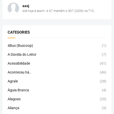
aasj
Até hoje é assim. A 67 mantém o 907 (2009) na 710....
CATEGORIES
4Bus (Buscoop)
(1)
A Dúvida do Leitor
(7)
Acessibilidade
(41)
Aconteceu há..
(46)
Agrale
(28)
Águia Branca
(4)
Alagoas
(20)
Aliança
(5)