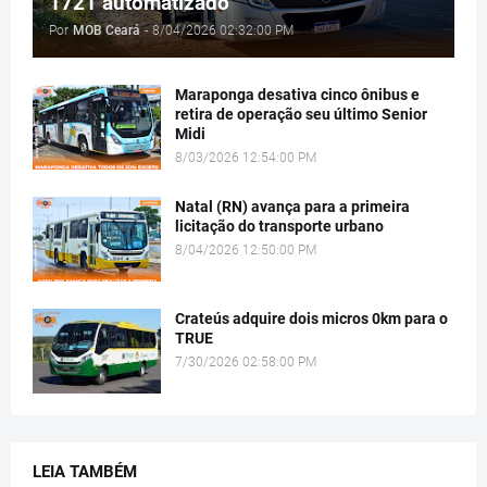
1721 automatizado
Por
MOB Ceará
-
8/04/2026 02:32:00 PM
Maraponga desativa cinco ônibus e
retira de operação seu último Senior
Midi
8/03/2026 12:54:00 PM
Natal (RN) avança para a primeira
licitação do transporte urbano
8/04/2026 12:50:00 PM
Crateús adquire dois micros 0km para o
TRUE
7/30/2026 02:58:00 PM
LEIA TAMBÉM