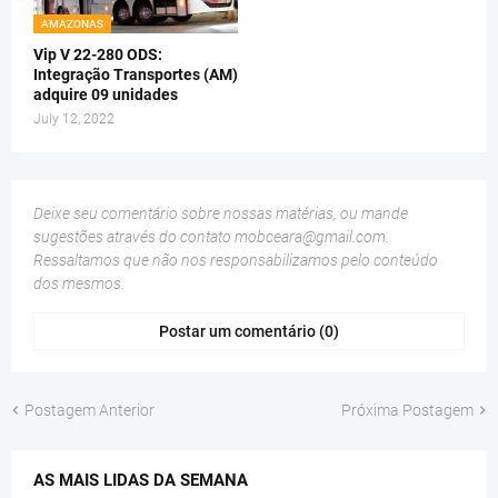
AMAZONAS
Vip V 22-280 ODS:
Integração Transportes (AM)
adquire 09 unidades
July 12, 2022
Deixe seu comentário sobre nossas matérias, ou mande
sugestões através do contato
mobceara@gmail.com
.
Ressaltamos que não nos responsabilizamos pelo conteúdo
dos mesmos.
Postar um comentário (0)
Postagem Anterior
Próxima Postagem
AS MAIS LIDAS DA SEMANA