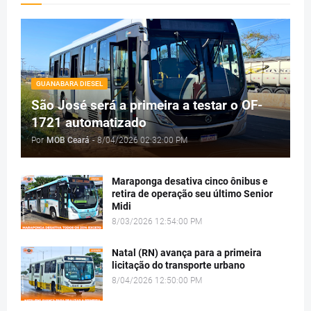
GUANABARA DIESEL
São José será a primeira a testar o OF-
1721 automatizado
Por
MOB Ceará
-
8/04/2026 02:32:00 PM
Maraponga desativa cinco ônibus e
retira de operação seu último Senior
Midi
8/03/2026 12:54:00 PM
Natal (RN) avança para a primeira
licitação do transporte urbano
8/04/2026 12:50:00 PM