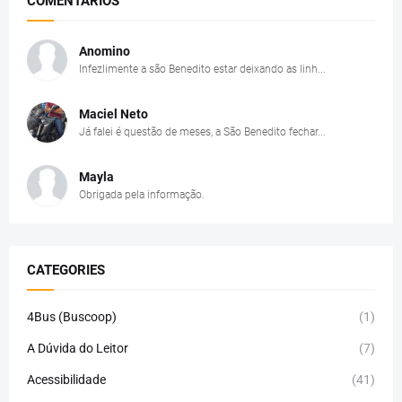
COMENTÁRIOS
Anomino
Infezlimente a são Benedito estar deixando as linh...
Maciel Neto
Já falei é questão de meses, a São Benedito fechar...
Mayla
Obrigada pela informação.
CATEGORIES
4Bus (Buscoop)
(1)
A Dúvida do Leitor
(7)
Acessibilidade
(41)