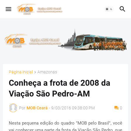
Página inicial
Amazonas
Conheça a frota de 2008 da
Viação São Pedro-AM
Por
MOB Ceará
-
9/03/2016 09:38:00 PM
0
Nesta pequena edição do quadro ''MOB pelo Brasil'', você
vai conhecer uma parte da frota da Viação São Pedro, que