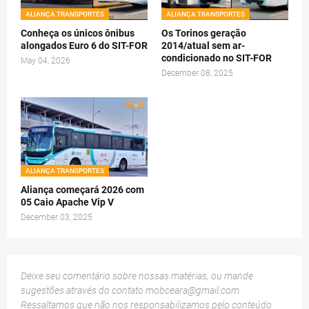
ALIANÇA TRANSPORTES
ALIANÇA TRANSPORTES
Conheça os únicos ônibus
Os Torinos geração
alongados Euro 6 do SIT-FOR
2014/atual sem ar-
condicionado no SIT-FOR
May 04, 2026
December 08, 2025
ALIANÇA TRANSPORTES
Aliança começará 2026 com
05 Caio Apache Vip V
December 03, 2025
Deixe seu comentário sobre nossas matérias, ou mande
sugestões através do contato
mobceara@gmail.com
.
Ressaltamos que não nos responsabilizamos pelo conteúdo