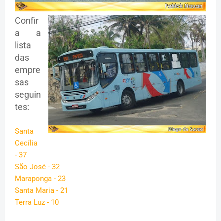
Confir
a a
lista
das
empre
sas
seguin
tes:
Santa
Cecília
- 37
São José - 32
Maraponga - 23
Santa Maria - 21
Terra Luz - 10