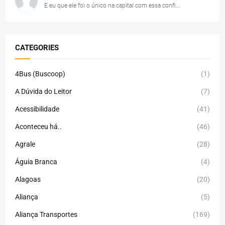
E eu que ele foi o único na capital com essa confi...
CATEGORIES
4Bus (Buscoop)
(1)
A Dúvida do Leitor
(7)
Acessibilidade
(41)
Aconteceu há..
(46)
Agrale
(28)
Águia Branca
(4)
Alagoas
(20)
Aliança
(5)
Aliança Transportes
(169)