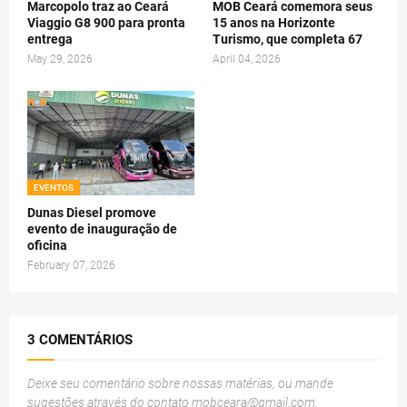
Marcopolo traz ao Ceará
MOB Ceará comemora seus
Viaggio G8 900 para pronta
15 anos na Horizonte
entrega
Turismo, que completa 67
May 29, 2026
April 04, 2026
EVENTOS
Dunas Diesel promove
evento de inauguração de
oficina
February 07, 2026
3 COMENTÁRIOS
Deixe seu comentário sobre nossas matérias, ou mande
sugestões através do contato
mobceara@gmail.com
.