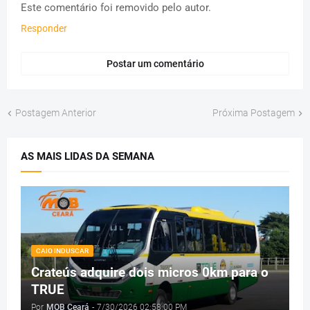
Este comentário foi removido pelo autor.
Responder
Postar um comentário
Postagem Anterior
Próxima Postagem
AS MAIS LIDAS DA SEMANA
CAIO INDUSCAR
Crateús adquire dois micros 0km para o
TRUE
Por
MOB Ceará
-
7/30/2026 02:58:00 PM