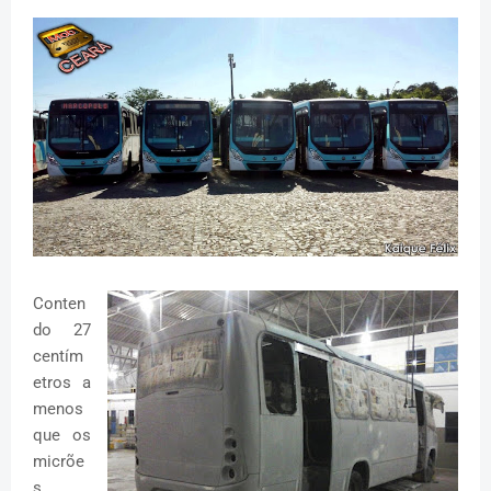
Conten
do 27
centím
etros a
menos
que os
micrõe
s