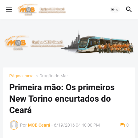
Página inicial
Dragão do Mar
Primeira mão: Os primeiros
New Torino encurtados do
Ceará
Por
MOB Ceará
-
6/19/2016 04:40:00 PM
0