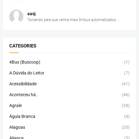
aasj
Torcendo para que venha mais ônibus automatizados ...
CATEGORIES
4Bus (Buscoop)
(1)
A Dúvida do Leitor
(7)
Acessibilidade
(41)
Aconteceu há..
(46)
Agrale
(28)
Águia Branca
(4)
Alagoas
(20)
Aliança
(5)