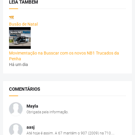
LEIA TAMBÉM
Busão de Natal
Movimentação na Busscar com os novos NB1 Trucados da
Penha
Há um dia
COMENTÁRIOS
Mayla
Obrigada pela informação.
aasj
Até hoje é assim. A 67 mantém o 907 (2009) na 710....