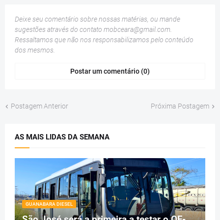
Deixe seu comentário sobre nossas matérias, ou mande
sugestões através do contato
mobceara@gmail.com
.
Ressaltamos que não nos responsabilizamos pelo conteúdo
dos mesmos.
Postar um comentário (0)
Postagem Anterior
Próxima Postagem
AS MAIS LIDAS DA SEMANA
GUANABARA DIESEL
São José será a primeira a testar o OF-