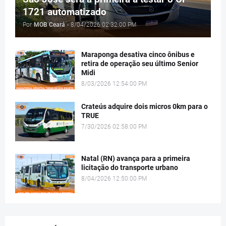
1721 automatizado
Por
MOB Ceará
-
8/04/2026 02:32:00 PM
Maraponga desativa cinco ônibus e
retira de operação seu último Senior
Midi
8/03/2026 12:54:00 PM
Crateús adquire dois micros 0km para o
TRUE
7/30/2026 02:58:00 PM
Natal (RN) avança para a primeira
licitação do transporte urbano
8/04/2026 12:50:00 PM