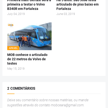
Primeira mão! Gertaxi será a
Há 5 anos: São José testa
primeira a testar o Volvo
articulado de piso baixo em
B340R em Fortaleza
Fortaleza
July 04, 2019
June 03, 2019
APAVEL
MOB conhece o articulado
de 22 metros da Volvo de
testes
May 15, 2019
2 COMENTÁRIOS
Deixe seu comentário sobre nossas matérias, ou mande
sugestões através do contato
mobceara@gmail.com
.