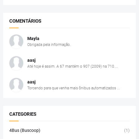
COMENTÁRIOS
Mayla
Obrigada pela informação.
aasj
Até hoje é assim. A 67 mantém o 907 (2009) na 710....
aasj
Torcendo para que venha mais ônibus automatizados ...
CATEGORIES
4Bus (Buscoop)
(1)