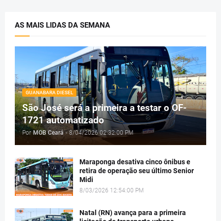
AS MAIS LIDAS DA SEMANA
GUANABARA DIESEL
São José será a primeira a testar o OF-
1721 automatizado
Por
MOB Ceará
-
8/04/2026 02:32:00 PM
Maraponga desativa cinco ônibus e
retira de operação seu último Senior
Midi
8/03/2026 12:54:00 PM
Natal (RN) avança para a primeira