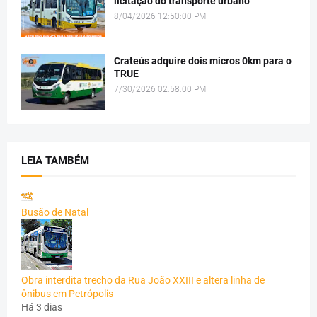
licitação do transporte urbano
8/04/2026 12:50:00 PM
Crateús adquire dois micros 0km para o
TRUE
7/30/2026 02:58:00 PM
LEIA TAMBÉM
Busão de Natal
Obra interdita trecho da Rua João XXIII e altera linha de
ônibus em Petrópolis
Há 3 dias