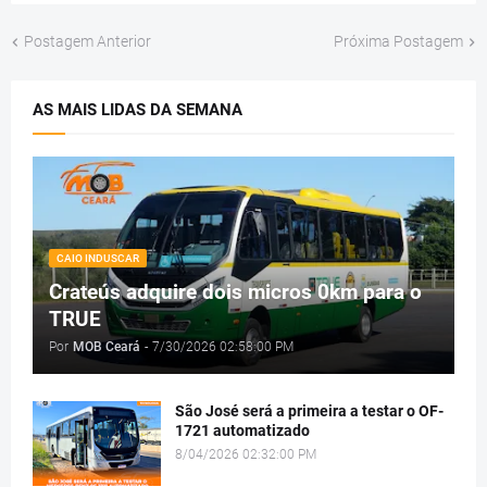
Postagem Anterior
Próxima Postagem
AS MAIS LIDAS DA SEMANA
CAIO INDUSCAR
Crateús adquire dois micros 0km para o
TRUE
Por
MOB Ceará
-
7/30/2026 02:58:00 PM
São José será a primeira a testar o OF-
1721 automatizado
8/04/2026 02:32:00 PM