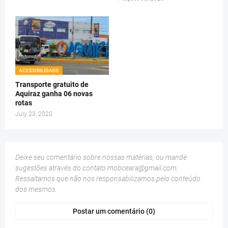
ACESSIBILIDADE
Transporte gratuito de
Aquiraz ganha 06 novas
rotas
July 23, 2020
Deixe seu comentário sobre nossas matérias, ou mande
sugestões através do contato
mobceara@gmail.com
.
Ressaltamos que não nos responsabilizamos pelo conteúdo
dos mesmos.
Postar um comentário (0)