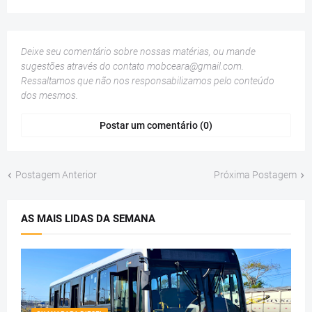
Deixe seu comentário sobre nossas matérias, ou mande
sugestões através do contato
mobceara@gmail.com
.
Ressaltamos que não nos responsabilizamos pelo conteúdo
dos mesmos.
Postar um comentário (0)
Postagem Anterior
Próxima Postagem
AS MAIS LIDAS DA SEMANA