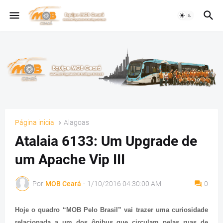
Página inicial
Alagoas
Atalaia 6133: Um Upgrade de
um Apache Vip III
Por
MOB Ceará
-
1/10/2016 04:30:00 AM
0
Hoje o quadro “MOB Pelo Brasil” vai trazer uma curiosidade
relacionada a um dos ônibus que circulam pelas ruas de