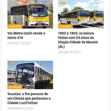
ALAGOAS
ALAGOAS
Via Metro Cariri vende o
1802 e 1803: os únicos
micro 316
Viales com 03 eixos da
Viação Cidade de Maceió
February 18, 2021
(AL)
January 26, 2021
ALAGOAS
Sucatas: o fim precoce de
um Citmax que pertenceu a
Cidade Luz/Fretcar
December 02, 2020