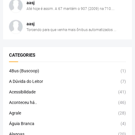
aasj
Até hoje é assim. A 67 mantém o 907 (2009) na 710....
aasj
Torcendo para que venha mais ônibus automatizados ...
CATEGORIES
4Bus (Buscoop)
(1)
A Dúvida do Leitor
(7)
Acessibilidade
(41)
Aconteceu há..
(46)
Agrale
(28)
Águia Branca
(4)
Alagoas
(20)