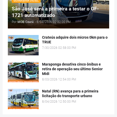
GUANABARA DIESEL
São José será a primeira a testar o OF-
1721 automatizado
Por
MOB Ceará
-
8/04/2026 02:32:00 PM
Crateús adquire dois micros 0km para o
TRUE
7/30/2026 02:58:00 PM
Maraponga desativa cinco ônibus e
retira de operação seu último Senior
Midi
8/03/2026 12:54:00 PM
Natal (RN) avança para a primeira
licitação do transporte urbano
8/04/2026 12:50:00 PM