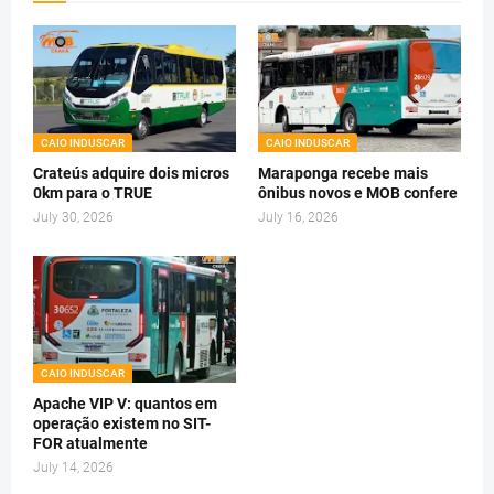
CAIO INDUSCAR
CAIO INDUSCAR
Crateús adquire dois micros
Maraponga recebe mais
0km para o TRUE
ônibus novos e MOB confere
July 30, 2026
July 16, 2026
CAIO INDUSCAR
Apache VIP V: quantos em
operação existem no SIT-
FOR atualmente
July 14, 2026