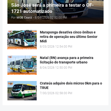
São José será a primeira a testar o OF-
1721 automatizado
Por
MOB Ceará
-
8/04/2026 02:32:00 PM
Maraponga desativa cinco ônibus e
retira de operação seu último Senior
Midi
8/03/2026 12:54:00 PM
Natal (RN) avança para a primeira
licitação do transporte urbano
8/04/2026 12:50:00 PM
Crateús adquire dois micros 0km para o
TRUE
7/30/2026 02:58:00 PM