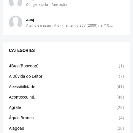
Obrigada pela informação.
aasj
Até hoje é assim. A 67 mantém o 907 (2009) na 710....
CATEGORIES
4Bus (Buscoop)
(1)
A Dúvida do Leitor
(7)
Acessibilidade
(41)
Aconteceu há..
(46)
Agrale
(28)
Águia Branca
(4)
Alagoas
(20)