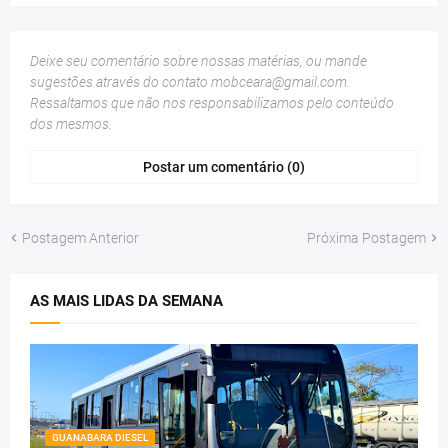
Deixe seu comentário sobre nossas matérias, ou mande
sugestões através do contato
mobceara@gmail.com
.
Ressaltamos que não nos responsabilizamos pelo conteúdo
dos mesmos.
Postar um comentário (0)
Postagem Anterior
Próxima Postagem
AS MAIS LIDAS DA SEMANA
GUANABARA DIESEL