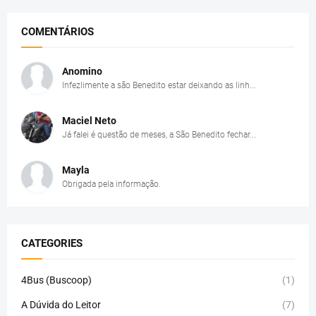
COMENTÁRIOS
Anomino
Infezlimente a são Benedito estar deixando as linh...
Maciel Neto
Já falei é questão de meses, a São Benedito fechar...
Mayla
Obrigada pela informação.
CATEGORIES
4Bus (Buscoop)
(1)
A Dúvida do Leitor
(7)