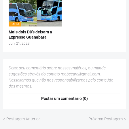
BAHIA
Mais dois DD's deixam a
Expresso Guanabara
July 21, 2023
Deixe seu comentário sobre nossas matérias, ou mande
sugestões através do contato
mobceara@gmail.com
.
Ressaltamos que não nos responsabilizamos pelo conteúdo
dos mesmos.
Postar um comentário (0)
Postagem Anterior
Próxima Postagem