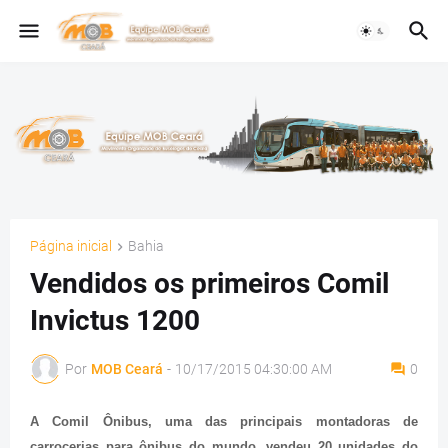
Página inicial
Bahia
Vendidos os primeiros Comil
Invictus 1200
Por
MOB Ceará
-
10/17/2015 04:30:00 AM
0
A Comil Ônibus, uma das principais montadoras de
carrocerias para ônibus do mundo, vendeu 20 unidades do