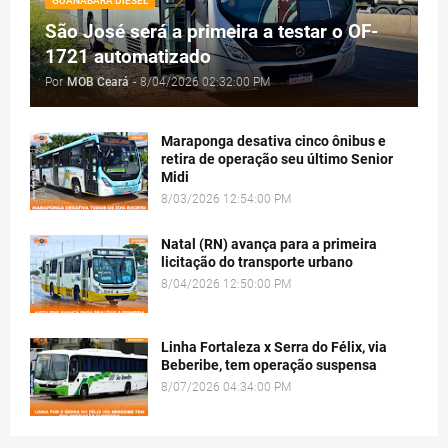
GUANABARA DIESEL
São José será a primeira a testar o OF-
1721 automatizado
Por
MOB Ceará
-
8/04/2026 02:32:00 PM
Maraponga desativa cinco ônibus e
retira de operação seu último Senior
Midi
8/03/2026 12:54:00 PM
Natal (RN) avança para a primeira
licitação do transporte urbano
8/04/2026 12:50:00 PM
Linha Fortaleza x Serra do Félix, via
Beberibe, tem operação suspensa
8/07/2026 04:34:00 PM