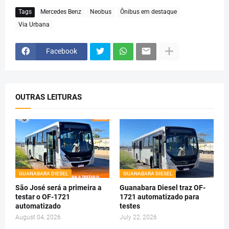
Tags
Mercedes Benz
Neobus
Ônibus em destaque
Via Urbana
Facebook
OUTRAS LEITURAS
GUANABARA DIESEL
GUANABARA DIESEL
São José será a primeira a
Guanabara Diesel traz OF-
testar o OF-1721
1721 automatizado para
automatizado
testes
August 04, 2026
July 22, 2026