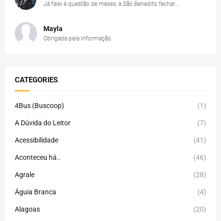
Já falei é questão de meses, a São Benedito fechar...
Mayla
Obrigada pela informação.
CATEGORIES
4Bus (Buscoop)
(1)
A Dúvida do Leitor
(7)
Acessibilidade
(41)
Aconteceu há..
(46)
Agrale
(28)
Águia Branca
(4)
Alagoas
(20)