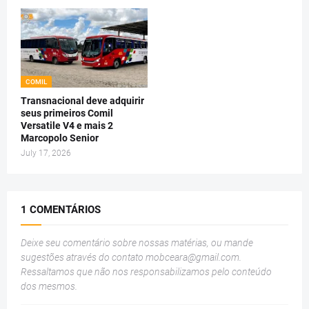
COMIL
Transnacional deve adquirir
seus primeiros Comil
Versatile V4 e mais 2
Marcopolo Senior
July 17, 2026
1 COMENTÁRIOS
Deixe seu comentário sobre nossas matérias, ou mande
sugestões através do contato
mobceara@gmail.com
.
Ressaltamos que não nos responsabilizamos pelo conteúdo
dos mesmos.