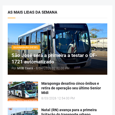
AS MAIS LIDAS DA SEMANA
GUANABARA DIESEL
São José será a primeira a testar o OF-
1721 automatizado
Por
MOB Ceará
-
8/04/2026 02:32:00 PM
Maraponga desativa cinco ônibus e
retira de operação seu último Senior
Midi
8/03/2026 12:54:00 PM
Natal (RN) avança para a primeira
licitação do transporte urbano