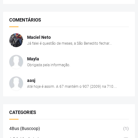
COMENTÁRIOS
Maciel Neto
Já falei é questão de meses, a São Benedito fechar...
Mayla
Obrigada pela informação.
aasj
Até hoje é assim. A 67 mantém o 907 (2009) na 710....
CATEGORIES
4Bus (Buscoop)
(1)