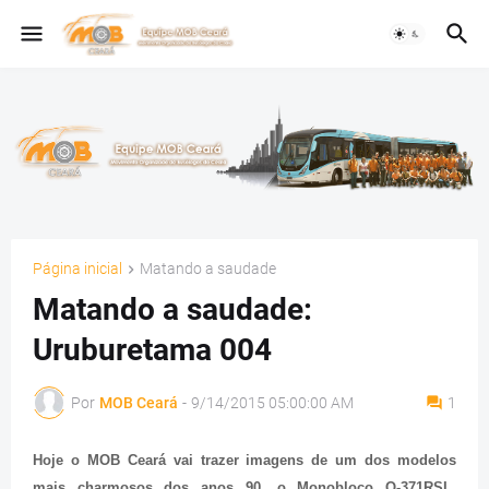
Página inicial
Matando a saudade
Matando a saudade:
Uruburetama 004
Por
MOB Ceará
-
9/14/2015 05:00:00 AM
1
Hoje o MOB Ceará vai trazer imagens de um dos modelos
mais charmosos dos anos 90, o Monobloco O-371RSL,