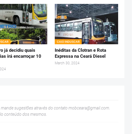
USCAR
CAIO INDUSCAR
o já decidiu quais
Inéditas da Clotran e Rota
ias irá encarroçar 10
Expressa na Ceará Diesel
March 30, 2024
2024
u mande sugestões através do contato
mobceara@gmail.com
.
elo conteúdo dos mesmos.