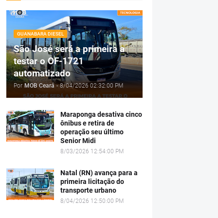
GUANABARA DIESEL
São José será a primeira a
testar o OF-1721
automatizado
Por
MOB Ceará
-
8/04/2026 02:32:00 PM
Maraponga desativa cinco
ônibus e retira de
operação seu último
Senior Midi
8/03/2026 12:54:00 PM
Natal (RN) avança para a
primeira licitação do
transporte urbano
8/04/2026 12:50:00 PM