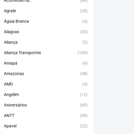
Aconteceu há..
(46)
Agrale
(28)
Águia Branca
(4)
Alagoas
(20)
Aliança
(5)
Aliança Transportes
(169)
Amapá
(4)
Amazonas
(48)
AMD
(4)
Angelim
(12)
Aniversários
(69)
ANTT
(90)
Apavel
(22)