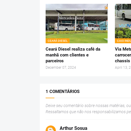
CEARÁ DIESEL
CAIO IND
Ceará Diesel realiza café da
Via Metr
manhã com clientes e
carrocer
parceiros
chassis
December 07, 2024
April 13, 
1 COMENTÁRIOS
Deixe seu comentário sobre nossas matérias, o
Ressaltamos que não nos responsabilizamos p
Arthur Sosua