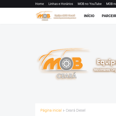
Home
Linhas e Horários
MOB no YouTube
MOB n
INÍCIO
PARCEI
Página inicial
Ceará Diesel