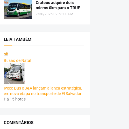
Crateús adquire dois
micros 0km para o TRUE
7/30/2026 02:58:00 PM
LEIA TAMBÉM
Busão de Natal
Iveco Bus e J&A lançam aliança estratégica,
em nova etapa no transporte de El Salvador
Há 15 horas
COMENTÁRIOS