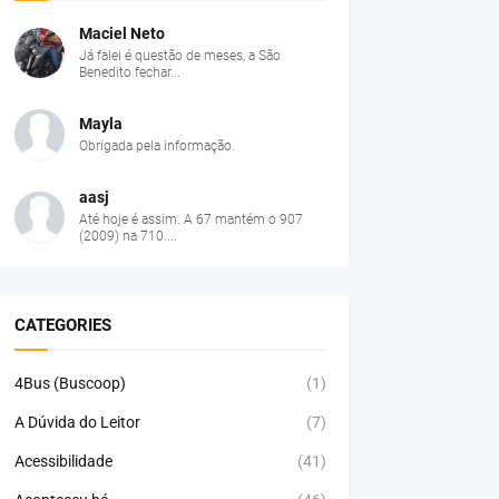
Maciel Neto
Já falei é questão de meses, a São
Benedito fechar...
Mayla
Obrigada pela informação.
aasj
Até hoje é assim. A 67 mantém o 907
(2009) na 710....
CATEGORIES
4Bus (Buscoop)
(1)
A Dúvida do Leitor
(7)
Acessibilidade
(41)