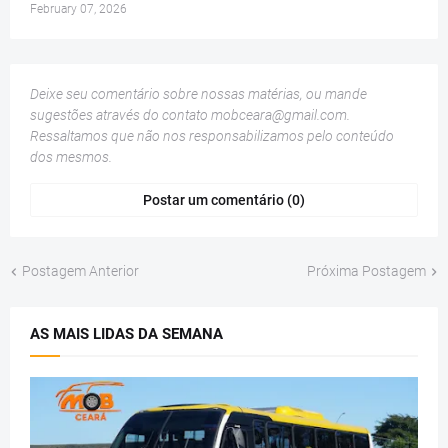
February 07, 2026
Deixe seu comentário sobre nossas matérias, ou mande
sugestões através do contato
mobceara@gmail.com
.
Ressaltamos que não nos responsabilizamos pelo conteúdo
dos mesmos.
Postar um comentário (0)
Postagem Anterior
Próxima Postagem
AS MAIS LIDAS DA SEMANA