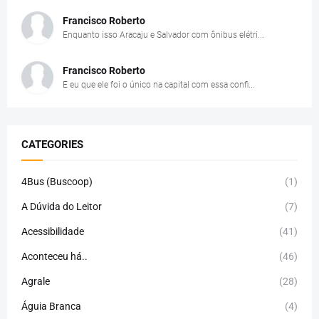
Francisco Roberto
Enquanto isso Aracaju e Salvador com ônibus elétri...
Francisco Roberto
E eu que ele foi o único na capital com essa confi...
CATEGORIES
4Bus (Buscoop)
(1)
A Dúvida do Leitor
(7)
Acessibilidade
(41)
Aconteceu há..
(46)
Agrale
(28)
Águia Branca
(4)