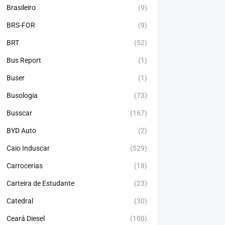
Brasileiro
(9)
BRS-FOR
(9)
BRT
(52)
Bus Report
(1)
Buser
(1)
Busologia
(73)
Busscar
(167)
BYD Auto
(2)
Caio Induscar
(529)
Carrocerias
(18)
Carteira de Estudante
(23)
Catedral
(30)
Ceará Diesel
(100)