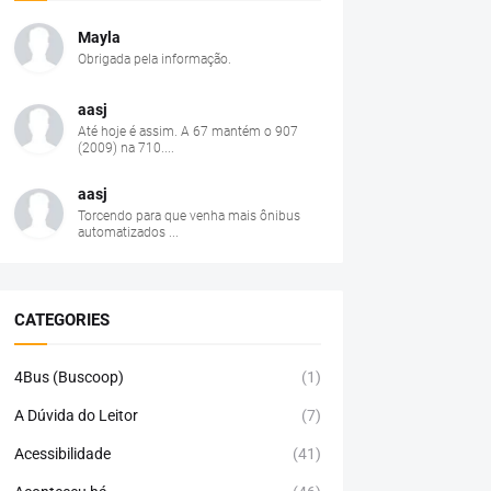
Mayla
Obrigada pela informação.
aasj
Até hoje é assim. A 67 mantém o 907
(2009) na 710....
aasj
Torcendo para que venha mais ônibus
automatizados ...
CATEGORIES
4Bus (Buscoop)
(1)
A Dúvida do Leitor
(7)
Acessibilidade
(41)