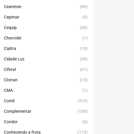
Cearense
(96)
Cepimar
(5)
Cequip
(66)
Chevrolet
(1)
Cialtra
(18)
Cidade Luz
(30)
Ciferal
(61)
Clotran
(15)
CMA
(1)
Comil
(310)
Complementar
(136)
Condor
(3)
Conhecendo a frota
(173)