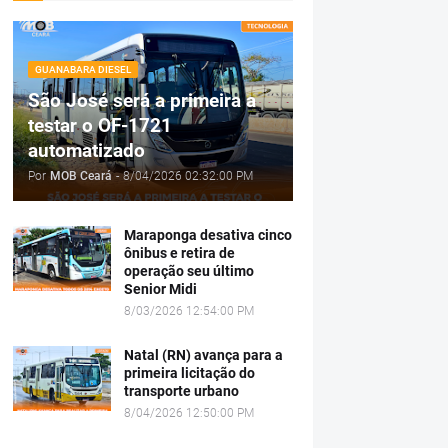
GUANABARA DIESEL
São José será a primeira a
testar o OF-1721
automatizado
Por
MOB Ceará
-
8/04/2026 02:32:00 PM
Maraponga desativa cinco
ônibus e retira de
operação seu último
Senior Midi
8/03/2026 12:54:00 PM
Natal (RN) avança para a
primeira licitação do
transporte urbano
8/04/2026 12:50:00 PM