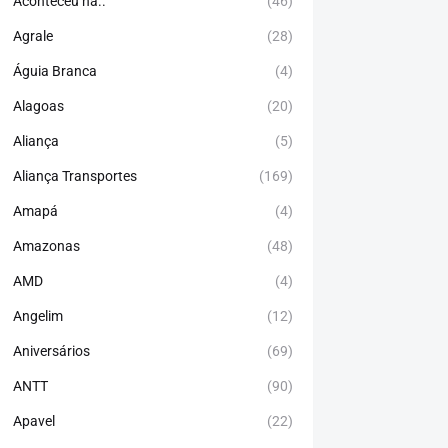
Aconteceu há..
(46)
Agrale
(28)
Águia Branca
(4)
Alagoas
(20)
Aliança
(5)
Aliança Transportes
(169)
Amapá
(4)
Amazonas
(48)
AMD
(4)
Angelim
(12)
Aniversários
(69)
ANTT
(90)
Apavel
(22)