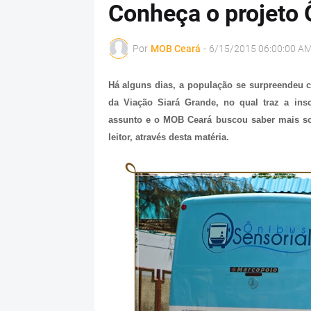
Conheça o projeto 
Por
MOB Ceará
-
6/15/2015 06:00:00 A
Há alguns dias, a população se surpreendeu c
da Viação Siará Grande, no qual traz a ins
assunto e o MOB Ceará buscou saber mais so
leitor, através desta matéria.