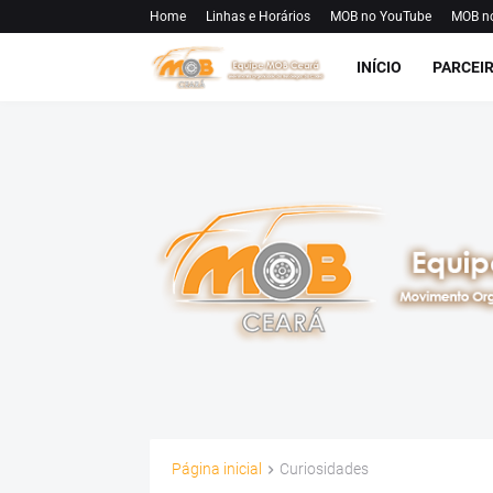
Home
Linhas e Horários
MOB no YouTube
MOB n
INÍCIO
PARCEI
Página inicial
Curiosidades