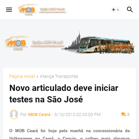
Página inicial
Aliança Transportes
Novo articulado deve iniciar
testes na São José
Por
MOB Ceará
-
3/10/2015 02:33:00 PM
8
O MOB Ceará foi hoje pela manhã na concessionária da
Volkswagen no Ceará, a Cequip, e colheu mais algumas