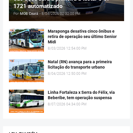
1721 automatizado
Por
MOB Ceará
-
8/04/2026 02:32:00 PM
Maraponga desativa cinco ônibus e
retira de operação seu último Senior
Midi
8/03/2026 12:54:00 PM
Natal (RN) avança para a primeira
licitação do transporte urbano
8/04/2026 12:50:00 PM
Linha Fortaleza x Serra do Félix, via
Beberibe, tem operação suspensa
8/07/2026 04:34:00 PM