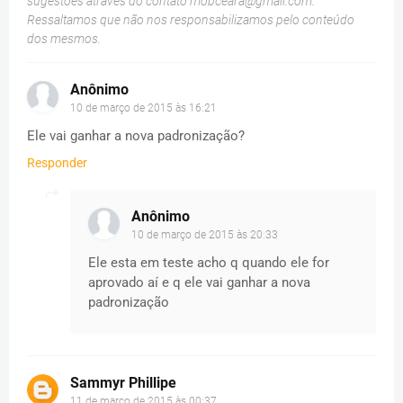
sugestões através do contato
mobceara@gmail.com
.
Ressaltamos que não nos responsabilizamos pelo conteúdo
dos mesmos.
Anônimo
10 de março de 2015 às 16:21
Ele vai ganhar a nova padronização?
Responder
Anônimo
10 de março de 2015 às 20:33
Ele esta em teste acho q quando ele for
aprovado aí e q ele vai ganhar a nova
padronização
Sammyr Phillipe
11 de março de 2015 às 00:37