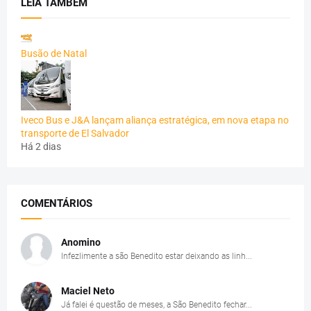
LEIA TAMBÉM
Busão de Natal
Iveco Bus e J&A lançam aliança estratégica, em nova etapa no
transporte de El Salvador
Há 2 dias
COMENTÁRIOS
Anomino
Infezlimente a são Benedito estar deixando as linh...
Maciel Neto
Já falei é questão de meses, a São Benedito fechar...