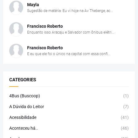
Mayla
Sugestão de matéria: Eu vi hoje na Av Theberge, ac...
Francisco Roberto
Enquanto isso Aracaju e Salvador com ônibus elétri...
Francisco Roberto
E eu que ele foi o único na capital com essa confi...
CATEGORIES
4Bus (Buscoop)
(1)
A Dúvida do Leitor
(7)
Acessibilidade
(41)
Aconteceu há..
(46)