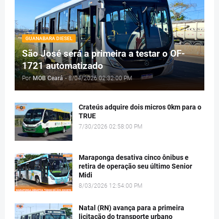
GUANABARA DIESEL
São José será a primeira a testar o OF-
1721 automatizado
Por
MOB Ceará
-
8/04/2026 02:32:00 PM
Crateús adquire dois micros 0km para o
TRUE
7/30/2026 02:58:00 PM
Maraponga desativa cinco ônibus e
retira de operação seu último Senior
Midi
8/03/2026 12:54:00 PM
Natal (RN) avança para a primeira
licitação do transporte urbano