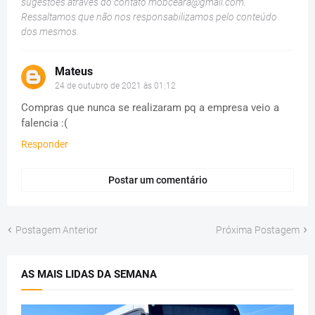
sugestões através do contato
mobceara@gmail.com
.
Ressaltamos que não nos responsabilizamos pelo conteúdo
dos mesmos.
Mateus
24 de outubro de 2021 às 01:12
Compras que nunca se realizaram pq a empresa veio a
falencia :(
Responder
Postar um comentário
Postagem Anterior
Próxima Postagem
AS MAIS LIDAS DA SEMANA