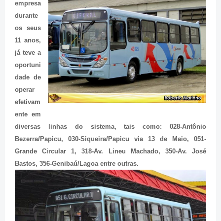
empresa
durante
os seus
11 anos,
já teve a
oportuni
dade de
operar
efetivam
ente em
diversas linhas do sistema, tais como: 028-Antônio
Bezerra/Papicu, 030-Siqueira/Papicu via 13 de Maio, 051-
Grande Circular 1, 318-Av. Lineu Machado, 350-Av. José
Bastos, 356-Genibaú/Lagoa entre outras.