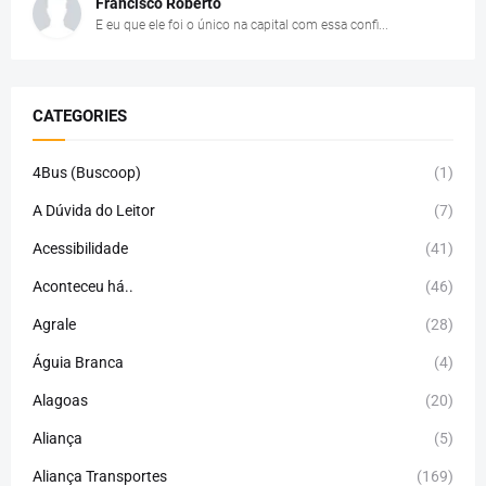
Francisco Roberto
E eu que ele foi o único na capital com essa confi...
CATEGORIES
4Bus (Buscoop)
(1)
A Dúvida do Leitor
(7)
Acessibilidade
(41)
Aconteceu há..
(46)
Agrale
(28)
Águia Branca
(4)
Alagoas
(20)
Aliança
(5)
Aliança Transportes
(169)