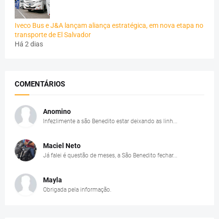
Iveco Bus e J&A lançam aliança estratégica, em nova etapa no
transporte de El Salvador
Há 2 dias
COMENTÁRIOS
Anomino
Infezlimente a são Benedito estar deixando as linh...
Maciel Neto
Já falei é questão de meses, a São Benedito fechar...
Mayla
Obrigada pela informação.