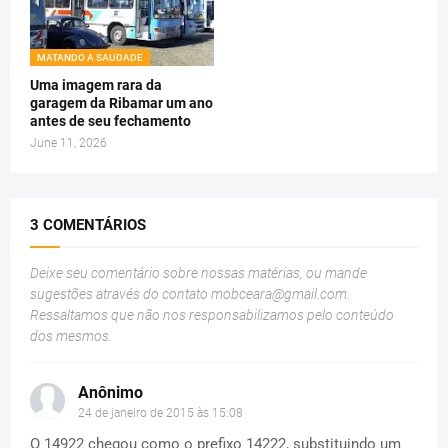
MATANDO A SAUDADE
Uma imagem rara da
garagem da Ribamar um ano
antes de seu fechamento
June 11, 2026
3 COMENTÁRIOS
Deixe seu comentário sobre nossas matérias, ou mande
sugestões através do contato
mobceara@gmail.com
.
Ressaltamos que não nos responsabilizamos pelo conteúdo
dos mesmos.
Anônimo
24 de janeiro de 2015 às 15:08
O 14922 chegou como o prefixo 14222, substituindo um