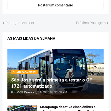
Postar um comentário
Postagem Anterior
Próxima Postagem
AS MAIS LIDAS DA SEMANA
GUANABARA DIESEL
São José será a primeira a testar o OF-
1721 automatizado
Por
MOB Ceará
-
8/04/2026 02:32:00 PM
Maraponga desativa cinco ônibus e