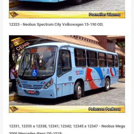
12323 - Neobus Spectrum City Volkswagen 15-190 OD;
12331, 12335 a 12338, 12341; 12342; 12345 a 12347 - Neobus Mega
2006 Mercedes-Benz OF-1519;