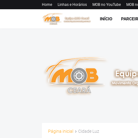
Home
Linhas e Horários
MOB no YouTube
MOB n
INÍCIO
PARCEI
Página inicial
Cidade Luz