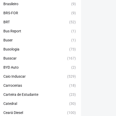
Brasileiro
(9)
BRS-FOR
(9)
BRT
(52)
Bus Report
(1)
Buser
(1)
Busologia
(73)
Busscar
(167)
BYD Auto
(2)
Caio Induscar
(529)
Carrocerias
(18)
Carteira de Estudante
(23)
Catedral
(30)
Ceará Diesel
(100)