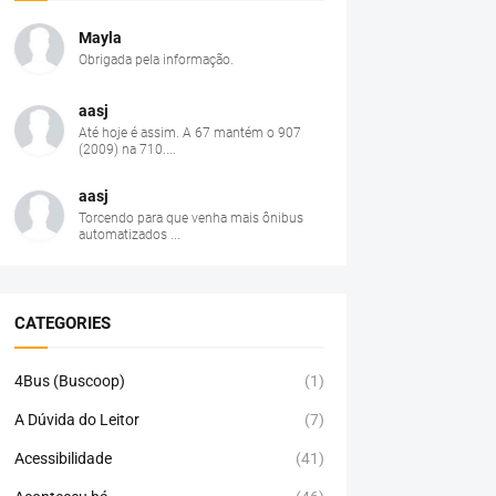
Mayla
Obrigada pela informação.
aasj
Até hoje é assim. A 67 mantém o 907
(2009) na 710....
aasj
Torcendo para que venha mais ônibus
automatizados ...
CATEGORIES
4Bus (Buscoop)
(1)
A Dúvida do Leitor
(7)
Acessibilidade
(41)