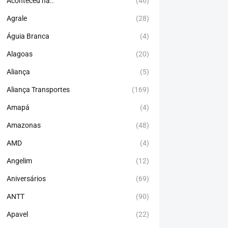
Aconteceu há..
(46)
Agrale
(28)
Águia Branca
(4)
Alagoas
(20)
Aliança
(5)
Aliança Transportes
(169)
Amapá
(4)
Amazonas
(48)
AMD
(4)
Angelim
(12)
Aniversários
(69)
ANTT
(90)
Apavel
(22)