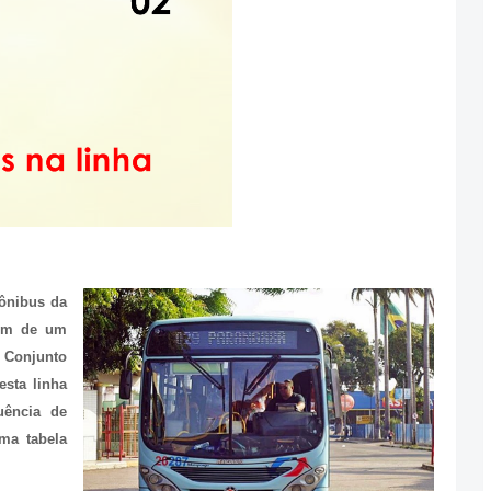
 ônibus da
vem de um
onjunto
sta linha
quência de
ma tabela