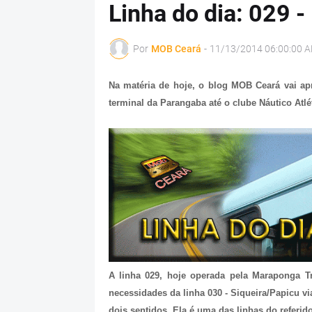
Linha do dia: 029 
Por
MOB Ceará
-
11/13/2014 06:00:00 
Na matéria de hoje, o blog MOB Ceará vai ap
terminal da Parangaba até o clube Náutico Atlé
A linha 029, hoje operada pela Maraponga Tr
necessidades da linha 030 - Siqueira/Papicu v
dois sentidos. Ela é uma das linhas do referid