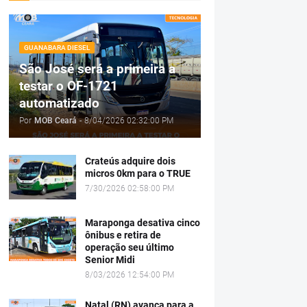
GUANABARA DIESEL
São José será a primeira a
testar o OF-1721
automatizado
Por
MOB Ceará
-
8/04/2026 02:32:00 PM
Crateús adquire dois
micros 0km para o TRUE
7/30/2026 02:58:00 PM
Maraponga desativa cinco
ônibus e retira de
operação seu último
Senior Midi
8/03/2026 12:54:00 PM
Natal (RN) avança para a