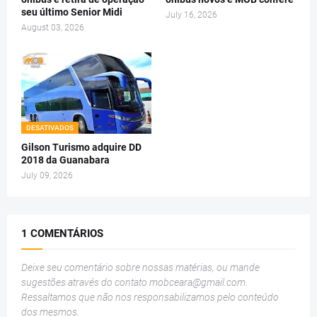
seu último Senior Midi
July 16, 2026
August 03, 2026
DESATIVADOS
Gilson Turismo adquire DD
2018 da Guanabara
July 09, 2026
1 COMENTÁRIOS
Deixe seu comentário sobre nossas matérias, ou mande
sugestões através do contato
mobceara@gmail.com
.
Ressaltamos que não nos responsabilizamos pelo conteúdo
dos mesmos.