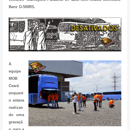
Benz O-500RS.
A
equipe
MOB
Ceará
enquant
o estava
realizan
do uma
gravaçã
o para a