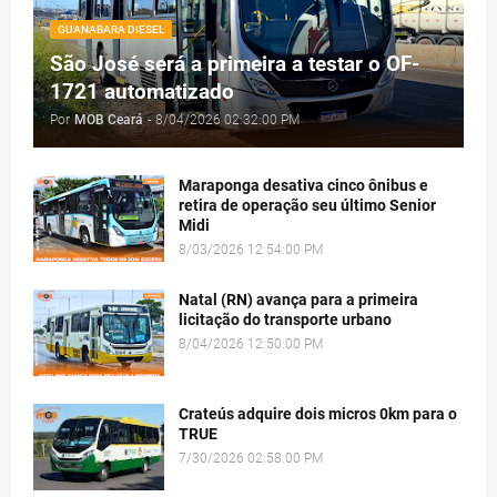
GUANABARA DIESEL
São José será a primeira a testar o OF-
1721 automatizado
Por
MOB Ceará
-
8/04/2026 02:32:00 PM
Maraponga desativa cinco ônibus e
retira de operação seu último Senior
Midi
8/03/2026 12:54:00 PM
Natal (RN) avança para a primeira
licitação do transporte urbano
8/04/2026 12:50:00 PM
Crateús adquire dois micros 0km para o
TRUE
7/30/2026 02:58:00 PM