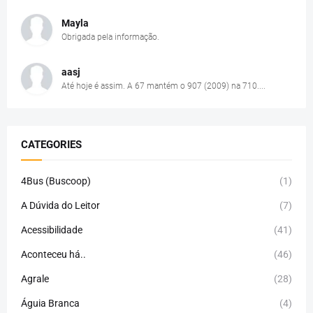
Mayla
Obrigada pela informação.
aasj
Até hoje é assim. A 67 mantém o 907 (2009) na 710....
CATEGORIES
4Bus (Buscoop)
(1)
A Dúvida do Leitor
(7)
Acessibilidade
(41)
Aconteceu há..
(46)
Agrale
(28)
Águia Branca
(4)