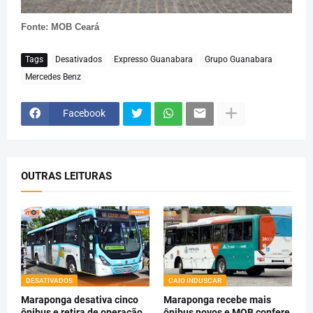
Fonte: MOB Ceará
Tags
Desativados
Expresso Guanabara
Grupo Guanabara
Mercedes Benz
Facebook
OUTRAS LEITURAS
DESATIVADOS
CAIO INDUSCAR
Maraponga desativa cinco
Maraponga recebe mais
ônibus e retira de operação
ônibus novos e MOB confere