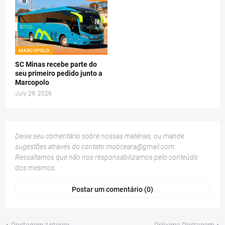
MARCOPOLO
SC Minas recebe parte do
seu primeiro pedido junto a
Marcopolo
July 29, 2026
Deixe seu comentário sobre nossas matérias, ou mande
sugestões através do contato
mobceara@gmail.com
.
Ressaltamos que não nos responsabilizamos pelo conteúdo
dos mesmos.
Postar um comentário (0)