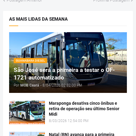
Postagem Anterior
Próxima Postagem
AS MAIS LIDAS DA SEMANA
GUANABARA DIESEL
São José será a primeira a testar o OF-
1721 automatizado
Por
MOB Ceará
-
8/04/2026 02:32:00 PM
Maraponga desativa cinco ônibus e
retira de operação seu último Senior
Midi
8/03/2026 12:54:00 PM
Natal (RN) avança para a primeira