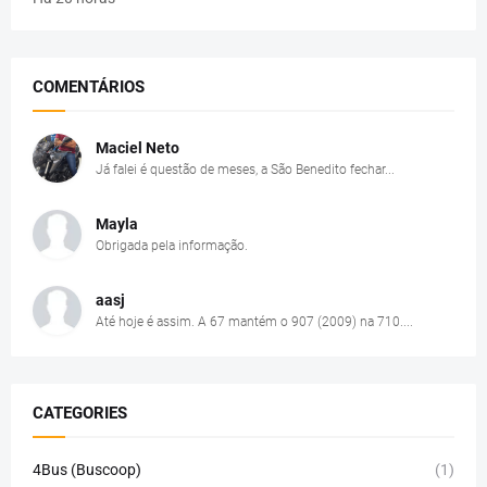
COMENTÁRIOS
Maciel Neto
Já falei é questão de meses, a São Benedito fechar...
Mayla
Obrigada pela informação.
aasj
Até hoje é assim. A 67 mantém o 907 (2009) na 710....
CATEGORIES
4Bus (Buscoop)
(1)