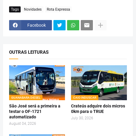
Tags
Novidades
Rota Expressa
Facebook
OUTRAS LEITURAS
GUANABARA DIESEL
CAIO INDUSCAR
São José será a primeira a
Crateús adquire dois micros
testar o OF-1721
0km para o TRUE
automatizado
July 30, 2026
August 04, 2026