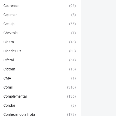
Cearense
(96)
Cepimar
(5)
Cequip
(66)
Chevrolet
(1)
Cialtra
(18)
Cidade Luz
(30)
Ciferal
(61)
Clotran
(15)
CMA
(1)
Comil
(310)
Complementar
(136)
Condor
(3)
Conhecendo a frota
(173)