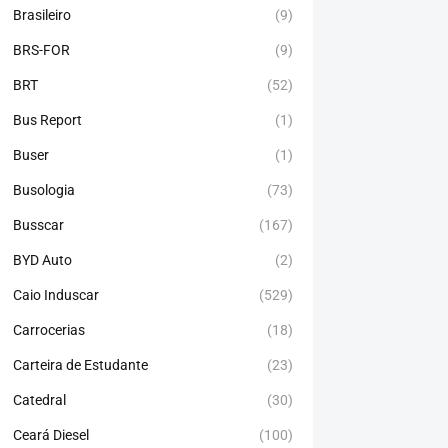
Brasileiro
(9)
BRS-FOR
(9)
BRT
(52)
Bus Report
(1)
Buser
(1)
Busologia
(73)
Busscar
(167)
BYD Auto
(2)
Caio Induscar
(529)
Carrocerias
(18)
Carteira de Estudante
(23)
Catedral
(30)
Ceará Diesel
(100)