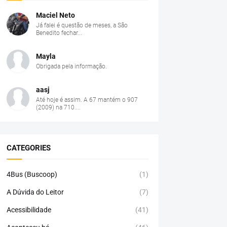
Maciel Neto
Já falei é questão de meses, a São
Benedito fechar...
Mayla
Obrigada pela informação.
aasj
Até hoje é assim. A 67 mantém o 907
(2009) na 710....
CATEGORIES
4Bus (Buscoop)
(1)
A Dúvida do Leitor
(7)
Acessibilidade
(41)