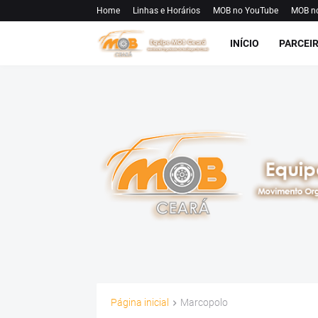
Home
Linhas e Horários
MOB no YouTube
MOB n
INÍCIO
PARCEI
Página inicial
Marcopolo