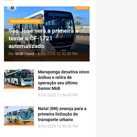
GUANABARA DIESEL
São José será a primeira a
testar o OF-1721
automatizado
Por
MOB Ceará
-
8/04/2026 02:32:00 PM
Maraponga desativa cinco
ônibus e retira de
operação seu último
Senior Midi
8/03/2026 12:54:00 PM
Natal (RN) avança para a
primeira licitação do
transporte urbano
8/04/2026 12:50:00 PM