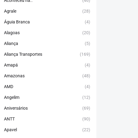
Aconteceu há..
(46)
Agrale
(28)
Águia Branca
(4)
Alagoas
(20)
Aliança
(5)
Aliança Transportes
(169)
Amapá
(4)
Amazonas
(48)
AMD
(4)
Angelim
(12)
Aniversários
(69)
ANTT
(90)
Apavel
(22)