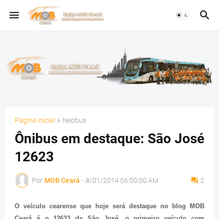
Página inicial
Neobus
Ônibus em destaque: São José
12623
Por
MOB Ceará
-
8/01/2014 06:00:00 AM
2
O veículo cearense que hoje será destaque no blog MOB
Ceará é o 12623 da São José, o primeiro veículo com