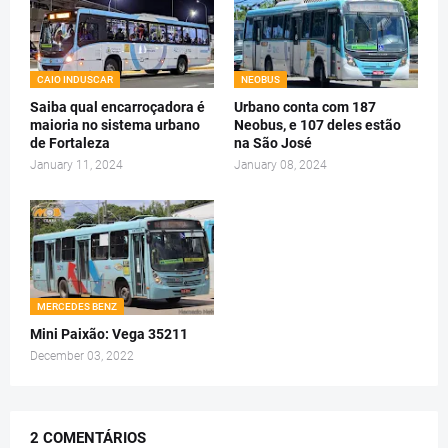
CAIO INDUSCAR
NEOBUS
Saiba qual encarroçadora é
Urbano conta com 187
maioria no sistema urbano
Neobus, e 107 deles estão
de Fortaleza
na São José
January 11, 2024
January 08, 2024
MERCEDES BENZ
Mini Paixão: Vega 35211
December 03, 2022
2 COMENTÁRIOS