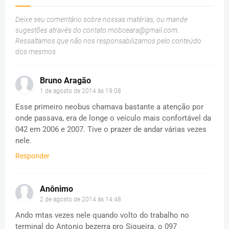
Deixe seu comentário sobre nossas matérias, ou mande
sugestões através do contato
mobceara@gmail.com
.
Ressaltamos que não nos responsabilizamos pelo conteúdo
dos mesmos.
Bruno Aragão
1 de agosto de 2014 às 19:08
Esse primeiro neobus chamava bastante a atenção por
onde passava, era de longe o veículo mais confortável da
042 em 2006 e 2007. Tive o prazer de andar várias vezes
nele.
Responder
Anônimo
2 de agosto de 2014 às 14:48
Ando mtas vezes nele quando volto do trabalho no
terminal do Antonio bezerra pro Siqueira. o 097