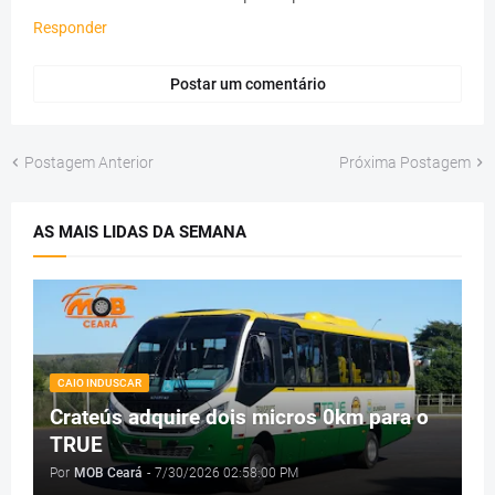
Responder
Postar um comentário
Postagem Anterior
Próxima Postagem
AS MAIS LIDAS DA SEMANA
CAIO INDUSCAR
Crateús adquire dois micros 0km para o
TRUE
Por
MOB Ceará
-
7/30/2026 02:58:00 PM